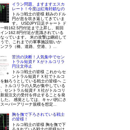
イラン問題、ますますエスカ
レート！今度は紅海封鎖なの
トルコ戦士の皆様 頼みのドル
円が息を吹き返してきていま
す。 USDJPY日足チャート ド
一時162.5円付近まで上昇し、前回
イン162.8円付近が意識されている
なっています。 米の攻撃は継続して
ようで、これまでの軍事施設狙いか
ンフラ（橋、道路、空港、）...
苦渋の決断！人気集中でセン
トラル短資ＦＸがトルコリラ
円注文停止
トルコ戦士の皆様 これからセ
ントラル短資ＦＸ社でトルコ
を触ろうとしている戦士の皆様へ こ
近、トルコリラの人気が集中している
で、セントラル短資ＦＸ社がトルコリ
の新規注文の受付を停止することを発
した。 感覚としては、キャパ的にさ
スーパーアリーナ規模を想定...
胸を撫で下ろされている戦士
の皆様！
トルコ戦士の皆様 胸を撫で下
ろされている戦士の皆様おは