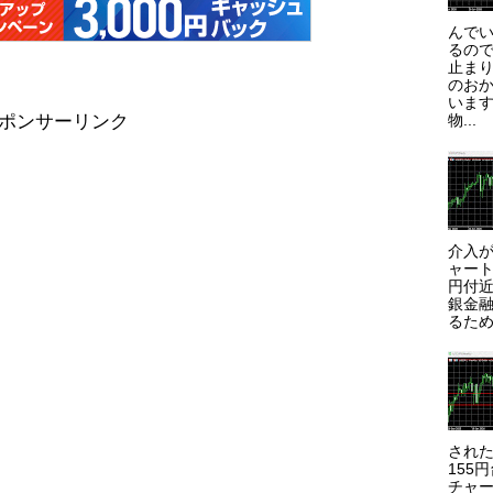
んで
るので
止まり
のお
います
物...
ポンサーリンク
介入が
ャート
円付近
銀金
るため
され
155
チャー