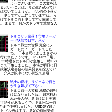
ようございます。 この文を読
いるということは、まだ生き残ってい
はないでしょうか。 ドル円の下落が
、少しですが上昇していますね。 そ
かげでトルコ円も少しですが回復して
。 まるで、何かのドラマで重要な人
トルコリラ暴落！市場ノーガ
ード状態で日本介入か
トルコ戦士の皆様 完全にノー
ガードにノーガードでした
ね。 日本当局によるまさかの
行われたようです。 USDJPY日足チ
 22時過ぎにドル円が急落し一時158
まで下落しました。 市場は明日に日
融政策決定会合の結果発表を控えてい
、介入は眼中にない状況で肩透...
戦士の皆様、リジェネで何と
か生き延びて下さい
トルコ戦士の皆様 地獄の週明
けになりましたね。 週末行わ
れた介入が、週明けにも実施
た可能性があるようで、ドル円は一時
円台まで下落しました。 USDJPY週足
ト ドル円は丁度、週足の前回安値