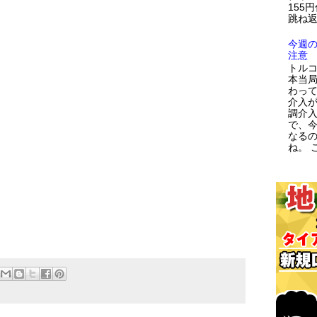
155
跳ね返
今週
注意
トルコ
本当
わっ
介入が
調介
で、
なる
ね。 こ