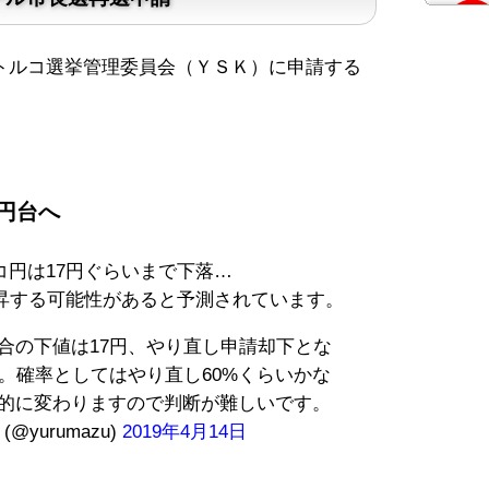
トルコ選挙管理委員会（ＹＳＫ）に申請する
円台へ
円は17円ぐらいまで下落…
上昇する可能性があると予測されています。
合の下値は17円、やり直し申請却下とな
す。確率としてはやり直し60%くらいかな
的に変わりますので判断が難しいです。
(@yurumazu)
2019年4月14日