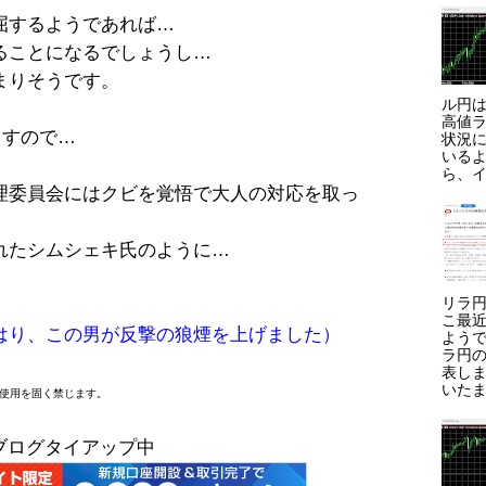
屈するようであれば…
ることになるでしょうし…
まりそうです。
ル円は
高値ラ
ますので…
状況に
いる
ら、イ
理委員会にはクビを覚悟で大人の対応を取っ
れたシムシェキ氏のように…
リラ円
こ最
はり、この男が反撃の狼煙を上げました）
よう
ラ円
表しま
いたま
断使用を固く禁じます。
ブログタイアップ中