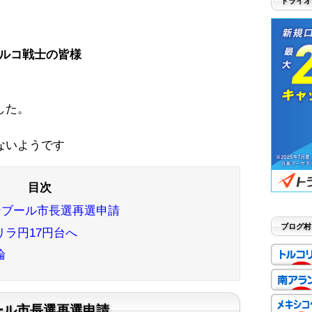
トライオ
ルコ戦士の皆様
した。
ないようです
タンブール市長選再選申請
ブログ村
ラ円17円台へ
論
ール市長選再選申請