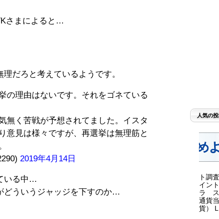
Kさまによると…
無理だろと考えているようです。
挙の理由はないです。それをゴネている
人気の投
気無く苦戦が予想されてました。イスタ
り意見は様々ですが、再選挙は無理筋と
。
2290)
2019年4月14日
ト調査
ている中…
イント
がどういうジャッジを下すのか…
ラ ス
通貨当
貨） LI