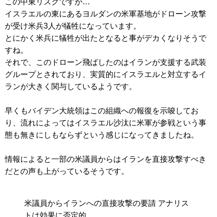
この中東リスクですが…
イスラエルの東にあるヨルダンの米軍基地がドローン攻撃
が受け米兵3人が犠牲になっています。
とにかく米兵に犠牲が出たとなると事がデカくなりそうで
すね。
それで、このドローン飛ばしたのはイランが支援する武装
グループとされており、実質的にイスラエルと対立するイ
ランが大きく関与しているようです。
早くもバイデン大統領はこの組織への報復を示唆してお
り、流れによってはイスラエル沙汰に米軍が参戦という事
態も無きにしもならずという感じになってきましたね。
情報によると一部の米議員からはイランを直接攻撃すべき
だとの声も上がっているそうです。
米議員からイランへの直接攻撃の要請 アナリス
トは効果に否定的