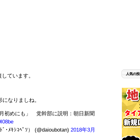
人気の投
復しています。
形になりましね。
月初めにも」 党幹部に説明：朝日新聞
9l08be
･ﾒｷｼｺﾍﾟｿ） (@daioubotan)
2018年3月