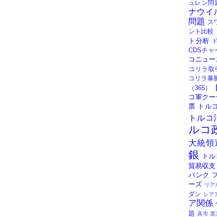
ュレン問
ナウイ
問題
ス
ント比較
ト分析
CDSチャ
コニュー
コリラ取
コリラ暴
（365）
コ軍クー
票
トル
トルコ
ルコ
大統領
銀
トル
貿易収支
バンク
ーズ
リア
ダン
レア
ア関係
題
高市
黒