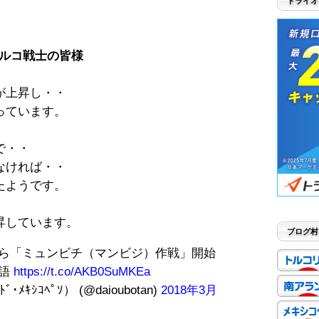
トライオ
ルコ戦士の皆様
が上昇し・・
っています。
で・・
なければ・・
たようです。
昇しています。
ブログ村
ら「ミュンビチ（マンビジ）作戦」開始
本語
https://t.co/AKB0SuMKEa
･ﾒｷｼｺﾍﾟｿ） (@daioubotan)
2018年3月