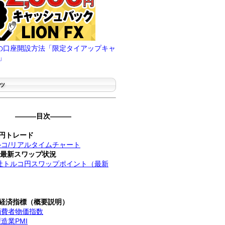
FXの口座開設方法「限定タイアップキャ
」
ツ
―――目次―――
円トレード
コ/リアルタイムチャート
社最新スワップ状況
社トルコ円スワップポイント（最新
経済指標（概要説明）
消費者物価指数
造業PMI