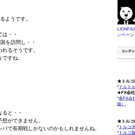
いるようです。
LION
ては・・
ンペーン
米国を訪問し・・
われるそうです。
コンテン
うですね。
★トルコ
*
ドルトル
。
★FX会
*
各FX会
版）
なると・・
予想ができません。
★トルコ
*
トルコ
レバで長期戦しかないのかもしれませんね。
*
トルコ製