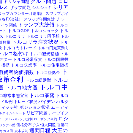
クルド問題
コロ
ギリシャ問題
題
ルス
シリア
ザラブ問題
シムシェキ
ワップカウンター月別集計
スワップポイ
チャー
（各FX会社）
スワップ年間集計
トランプ大統領
ドイツ関係
トルコ
トルコGDP
トル
ート
トルコショック
ス
トルコリラ
トルコリラ円予想
トル
トルコリラ注文状況
引数量
トル
トルコ円トレード
騰
トルコ円売買動向
トルコ格付け
トルコ観光指標
トル
デター
トルコ経常収支
トルコ国民投
コ指標
トルコ失業率
トルコ住宅指標
ト
消費者物価指数
トルコ証拠金
政策金利
トルコ
トルコ総選挙
トルコ中
選
トルコ地方選
トルコ暴落
コ非常事態宣言
トルコ
ドル円
バイデン
ハルク
トレード状況
フィッチ社
ポジション状況
ムーディ
リビア問題
ループイフ
ルタイムチャート
ロシ
アース
レバレッジ規制
ローザンヌ条約
価格分布
恒大問題
香港問
ワタナベ勢
介入
週間日程
大王の
海ガス田
資本規制