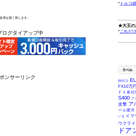
*
トルコ
断使用を固く禁じます。
★大王の
*
これだ
ブログタイアップ中
ラベル
ポンサーリンク
E
BRICS
FX10万
ＦＸ各社
S400
ア
ア
攻撃
ール運河
イマ
いま
ウクライ
ドア