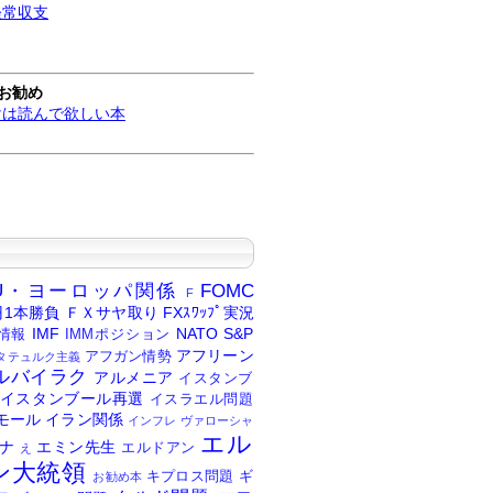
経常収支
お勧め
けは読んで欲しい本
U・ヨーロッパ関係
FOMC
F
円1本勝負
ＦＸサヤ取り
FXｽﾜｯﾌﾟ実況
IMF
NATO
S&P
情報
IMMポジション
アフリーン
アフガン情勢
タテュルク主義
ルバイラク
アルメニア
イスタンブ
イスタンブール再選
イスラエル問題
モール
イラン関係
インフレ
ヴァローシャ
エル
ナ
エミン先生
エルドアン
え
ン大統領
キプロス問題
ギ
お勧め本