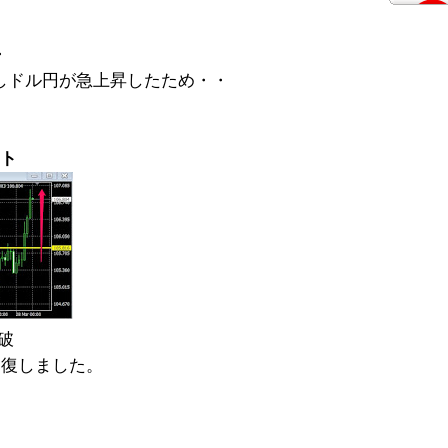
・
しドル円が急上昇したため・・
。
ート
破
回復しました。