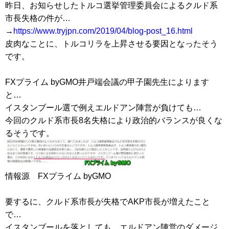
昨日、お知らせしたトルコ選挙管理委員会によるクルド系
市長失格の件が…
→
https://www.tryjpn.com/2019/04/blog-post_16.html
皮肉なことに、トルコリラを上昇させる要因となったそう
です。
FXプライム byGMO井戸端会議の甲子園先生によります
と…
イスタンブール選で例えエルドアン陣営が負けても…
今回のクルド系市長8名失格により政治的バランスが良くな
るそうです。
情報源 FXプライム byGMO
要するに、クルド系市長が失格でAKP市長が増えたこと
で…
イスタンブールを落としても、エルドアン陣営のダメージ