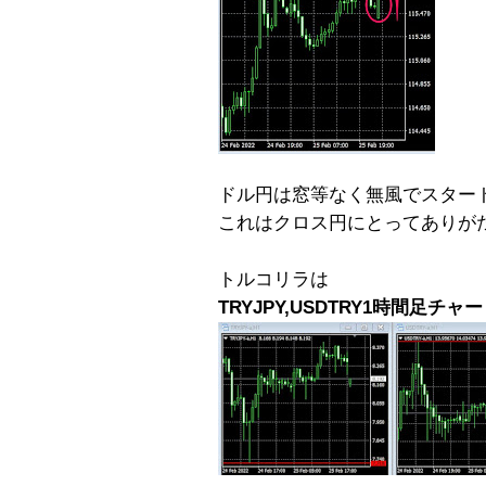
ドル円は窓等なく無風でスター
これはクロス円にとってありが
トルコリラは
TRYJPY,USDTRY1時間足チャ