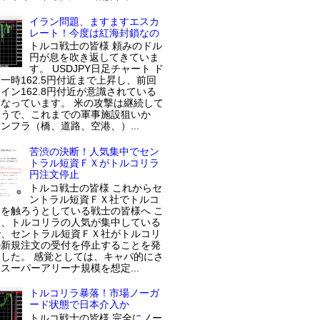
イラン問題、ますますエスカ
レート！今度は紅海封鎖なの
トルコ戦士の皆様 頼みのドル
円が息を吹き返してきていま
す。 USDJPY日足チャート ド
一時162.5円付近まで上昇し、前回
イン162.8円付近が意識されている
なっています。 米の攻撃は継続して
ようで、これまでの軍事施設狙いか
ンフラ（橋、道路、空港、）...
苦渋の決断！人気集中でセン
トラル短資ＦＸがトルコリラ
円注文停止
トルコ戦士の皆様 これからセ
ントラル短資ＦＸ社でトルコ
を触ろうとしている戦士の皆様へ こ
近、トルコリラの人気が集中している
で、セントラル短資ＦＸ社がトルコリ
の新規注文の受付を停止することを発
した。 感覚としては、キャパ的にさ
スーパーアリーナ規模を想定...
トルコリラ暴落！市場ノーガ
ード状態で日本介入か
トルコ戦士の皆様 完全にノー