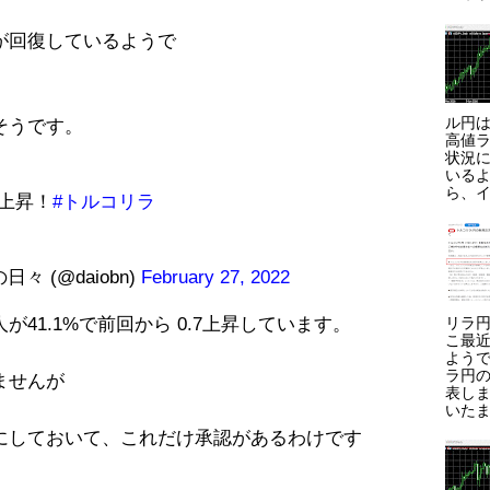
が回復しているようで
ル円は
そうです。
高値ラ
状況に
いる
ら、イ
上昇！
#トルコリラ
 (@daiobn)
February 27, 2022
41.1%で前回から 0.7上昇しています。
リラ円
こ最
よう
ラ円
ませんが
表しま
いたま
にしておいて、これだけ承認があるわけです