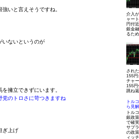
根強いと言えそうですね。
介入が
ャート
円付近
銀金
るため
がいないというのが
され
155
チャー
155
馬を擁立できずにいます。
跳ね返
野党のトロさに苛つきますね
トル
ら見
トルコ
銀政策
で確
サプラ
担ぎ上げ
の政策
ィッ