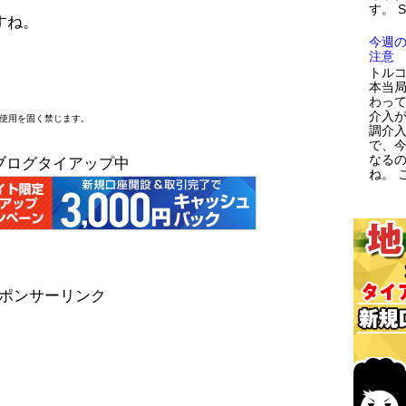
す。 
すね。
今週
注意
トルコ
本当
わっ
介入が
断使用を固く禁じます。
調介
で、
なる
ブログタイアップ中
ね。 こ
ポンサーリンク