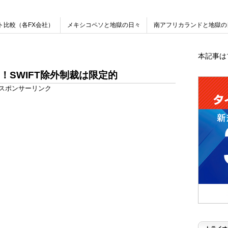
ト比較（各FX会社）
メキシコペソと地獄の日々
南アフリカランドと地獄の
本記事は
！SWIFT除外制裁は限定的
スポンサーリンク