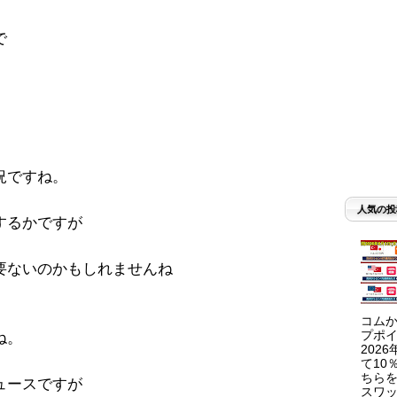
で
況ですね。
人気の投
するかですが
要ないのかもしれませんね
コムか
プポイ
ね。
202
て10
ちらを
ュースですが
スワッ