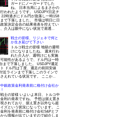
ガードにノーガードでした
ね。 日本当局によるまさかの
行われたようです。 USDJPY日足チ
 22時過ぎにドル円が急落し一時158
まで下落しました。 市場は明日に日
融政策決定会合の結果発表を控えてい
、介入は眼中にない状況で肩透...
戦士の皆様、リジェネで何と
か生き延びて下さい
トルコ戦士の皆様 地獄の週明
けになりましたね。 週末行わ
れた介入が、週明けにも実施
た可能性があるようで、ドル円は一時
円台まで下落しました。 USDJPY週足
ト ドル円は丁度、週足の前回安値
円付近ラインまで下落しこのラインで
さえれている状況です。 ここか...
コ中銀政策金利発表前に格付け会社か
解！
戦士の皆様 いよいよ本日、トルコ中
金利の発表ですね。 予想は据え置き
実視されており、据え置き以外なら超
イズという状況になっています。 こ
金利を発表前に格付け会社S&Pとフ
チから情報が出ていますので紹介しま