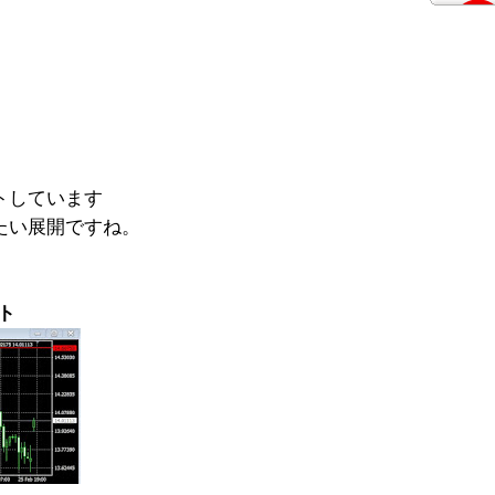
トしています
たい展開ですね。
ート