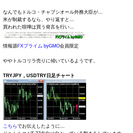
なんでもトルコ・チャブシオール外務大臣が…
米が制裁するなら、やり返すと…
買われた喧嘩は買う発言を行い…
情報源
FXプライム byGMO
会員限定
ややトルコリラ売りに傾いているようです。
TRYJPY，USDTRY日足チャート
こちら
でお伝えしたように…