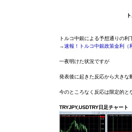
ト
トルコ中銀による予想通りの利
→
速報！トルコ中銀政策金利（
一夜明けた状況ですが
発表後に起きた反応から大きな
今のところなく反応は限定的と
TRYJPY,USDTRY日足チャート