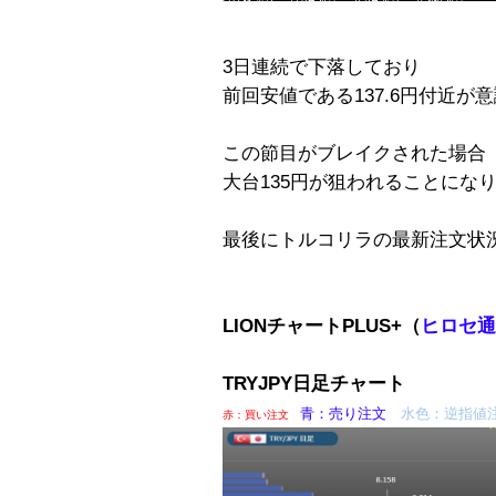
3日連続で下落しており
前回安値である137.6円付近が
この節目がブレイクされた場合
大台135円が狙われることにな
最後にトルコリラの最新注文状
LIONチャートPLUS+（
ヒロセ通商
TRYJPY日足チャート
青：売り注文
水色：逆指値
赤：買い注文