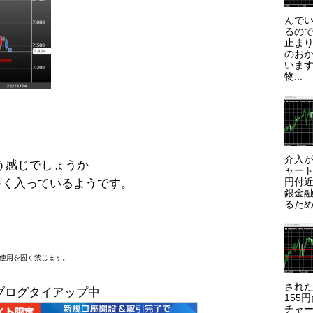
んで
るので
止まり
のお
います
物...
介入が
う感じでしょうか
ャート
円付近
が多く入っているようです。
銀金
るため
断使用を固く禁じます。
され
ブログタイアップ中
155
チャー