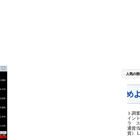
人気の投
ト調査
イント
ラ ス
通貨当
貨） LI