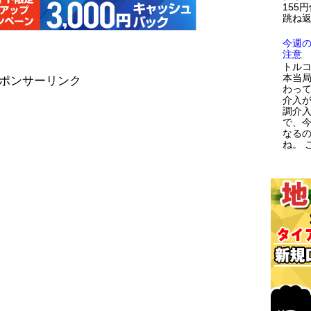
155
跳ね返
今週
注意
トルコ
本当
ポンサーリンク
わっ
介入が
調介
で、
なる
ね。 こ