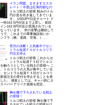
イラン問題、ますますエスカ
レート！今度は紅海封鎖なの
トルコ戦士の皆様 頼みのドル
円が息を吹き返してきていま
す。 USDJPY日足チャート ド
一時162.5円付近まで上昇し、前回
イン162.8円付近が意識されている
なっています。 米の攻撃は継続して
ようで、これまでの軍事施設狙いか
ンフラ（橋、道路、空港、）...
苦渋の決断！人気集中でセン
トラル短資ＦＸがトルコリラ
円注文停止
トルコ戦士の皆様 これからセ
ントラル短資ＦＸ社でトルコ
を触ろうとしている戦士の皆様へ こ
近、トルコリラの人気が集中している
で、セントラル短資ＦＸ社がトルコリ
の新規注文の受付を停止することを発
した。 感覚としては、キャパ的にさ
スーパーアリーナ規模を想定...
胸を撫で下ろされている戦士
の皆様！
トルコ戦士の皆様 胸を撫で下
ろされている戦士の皆様おは