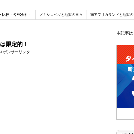
ト比較（各FX会社）
メキシコペソと地獄の日々
南アフリカランドと地獄の
本記事は
は限定的！
スポンサーリンク