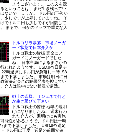
ようございます。 この文を読
いるということは、まだ生き残ってい
はないでしょうか。 ドル円の下落が
、少しですが上昇していますね。 そ
かげでトルコ円も少しですが回復して
。 まるで、何かのドラマで重要な人
トルコリラ暴落！市場ノーガ
ード状態で日本介入か
トルコ戦士の皆様 完全にノー
ガードにノーガードでした
ね。 日本当局によるまさかの
行われたようです。 USDJPY日足チ
 22時過ぎにドル円が急落し一時158
まで下落しました。 市場は明日に日
融政策決定会合の結果発表を控えてい
、介入は眼中にない状況で肩透...
戦士の皆様、リジェネで何と
か生き延びて下さい
トルコ戦士の皆様 地獄の週明
けになりましたね。 週末行わ
れた介入が、週明けにも実施
た可能性があるようで、ドル円は一時
円台まで下落しました。 USDJPY週足
ト ドル円は丁度、週足の前回安値