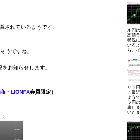
意識されているようです。
ル円は
高値ラ
状況に
いる
ら、イ
りそうですね。
況をお知らせします。
リラ円
・LIONFX
会員限定）
こ最
よう
ラ円
表しま
いたま
注文