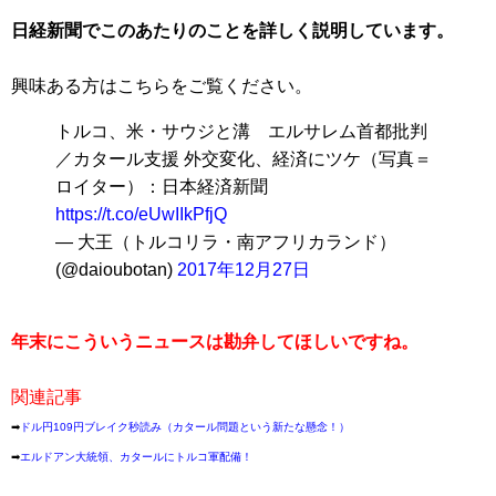
日経新聞でこのあたりのことを詳しく説明しています。
興味ある方はこちらをご覧ください。
トルコ、米・サウジと溝 エルサレム首都批判
／カタール支援 外交変化、経済にツケ（写真＝
ロイター）：日本経済新聞
https://t.co/eUwIIkPfjQ
— 大王（トルコリラ・南アフリカランド）
(@daioubotan)
2017年12月27日
年末にこういうニュースは勘弁してほしいですね。
関連記事
➡
ドル円109円ブレイク秒読み（カタール問題という新たな懸念！）
➡
エルドアン大統領、カタールにトルコ軍配備！