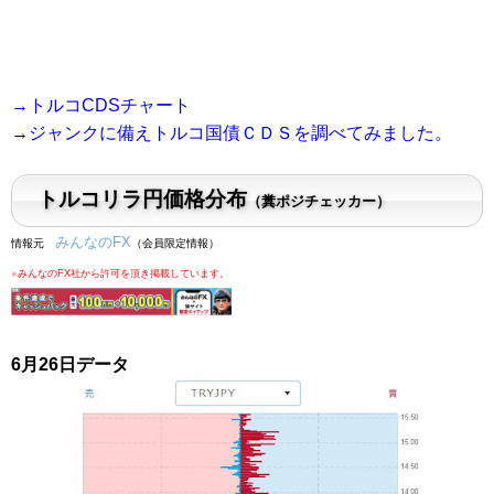
→
トルコCDSチャート
→
ジャンクに備えトルコ国債ＣＤＳを調べてみました。
トルコリラ円価格分布
（糞ポジチェッカー）
みんなのFX
情報元
（会員限定情報）
※みんなのFX社から許可を頂き掲載しています。
6月26
日
データ