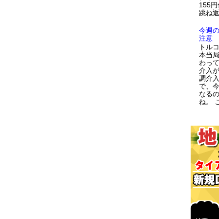
155
跳ね返
今週
注意
トルコ
本当
わっ
介入が
調介
で、
なる
ね。 こ