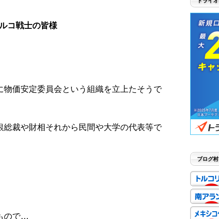
トライオ
ルコ戦士の皆様
に物価安定委員会という組織を立上たそうで
銀総裁や財相それから民間や大学の代表等で
ブログ村
もので…