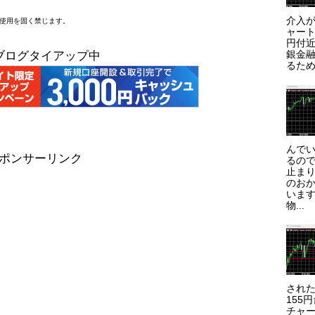
介入が
断使用を固く禁じます。
ャート
円付近
銀金
ブログタイアップ中
るため
んで
ポンサーリンク
るので
止まり
のお
います
物...
され
155
チャー