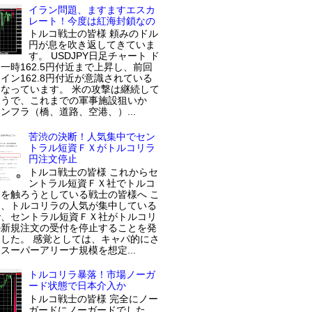
イラン問題、ますますエスカ
レート！今度は紅海封鎖なの
トルコ戦士の皆様 頼みのドル
円が息を吹き返してきていま
す。 USDJPY日足チャート ド
一時162.5円付近まで上昇し、前回
イン162.8円付近が意識されている
なっています。 米の攻撃は継続して
ようで、これまでの軍事施設狙いか
ンフラ（橋、道路、空港、）...
苦渋の決断！人気集中でセン
トラル短資ＦＸがトルコリラ
円注文停止
トルコ戦士の皆様 これからセ
ントラル短資ＦＸ社でトルコ
を触ろうとしている戦士の皆様へ こ
近、トルコリラの人気が集中している
で、セントラル短資ＦＸ社がトルコリ
の新規注文の受付を停止することを発
した。 感覚としては、キャパ的にさ
スーパーアリーナ規模を想定...
トルコリラ暴落！市場ノーガ
ード状態で日本介入か
トルコ戦士の皆様 完全にノー
ガードにノーガードでした