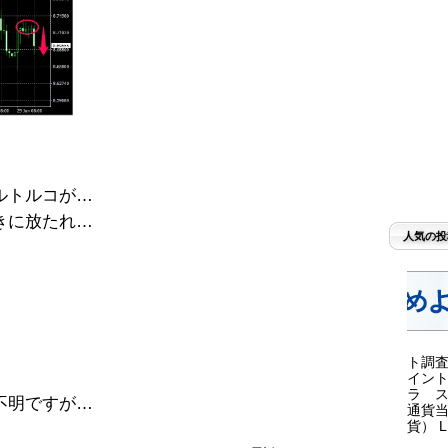
ルトルコが…
きに放たれ…
人気の投
ト調査
イント
ラ ス
不明ですが…
通貨当
貨） LI