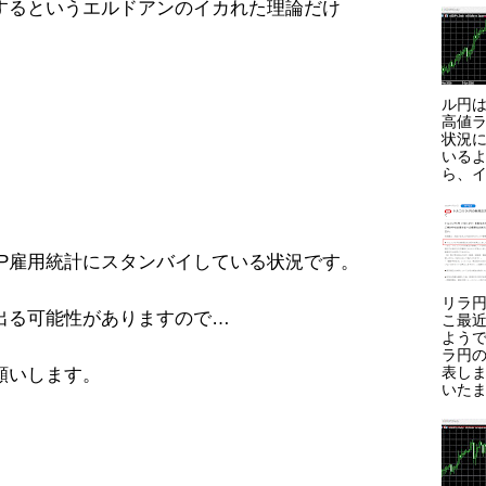
するというエルドアンのイカれた理論だけ
ル円は
高値ラ
状況に
いる
ら、イ
DP雇用統計にスタンバイしている状況です。
リラ円
出る可能性がありますので…
こ最
よう
ラ円
表しま
願いします。
いたま