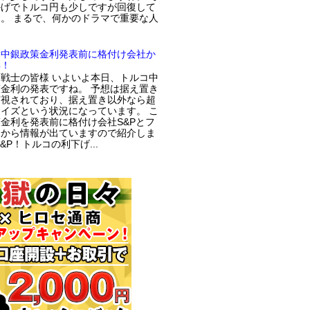
かげでトルコ円も少しですが回復して
。 まるで、何かのドラマで重要な人
コ中銀政策金利発表前に格付け会社か
解！
戦士の皆様 いよいよ本日、トルコ中
金利の発表ですね。 予想は据え置き
実視されており、据え置き以外なら超
イズという状況になっています。 こ
金利を発表前に格付け会社S&Pとフ
チから情報が出ていますので紹介しま
S&P！トルコの利下げ...