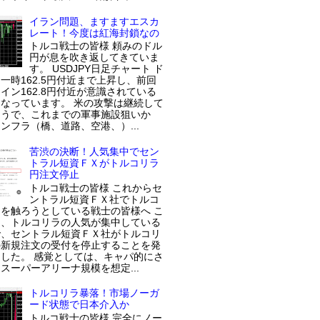
イラン問題、ますますエスカ
レート！今度は紅海封鎖なの
トルコ戦士の皆様 頼みのドル
円が息を吹き返してきていま
す。 USDJPY日足チャート ド
一時162.5円付近まで上昇し、前回
イン162.8円付近が意識されている
なっています。 米の攻撃は継続して
ようで、これまでの軍事施設狙いか
ンフラ（橋、道路、空港、）...
苦渋の決断！人気集中でセン
トラル短資ＦＸがトルコリラ
円注文停止
トルコ戦士の皆様 これからセ
ントラル短資ＦＸ社でトルコ
を触ろうとしている戦士の皆様へ こ
近、トルコリラの人気が集中している
で、セントラル短資ＦＸ社がトルコリ
の新規注文の受付を停止することを発
した。 感覚としては、キャパ的にさ
スーパーアリーナ規模を想定...
トルコリラ暴落！市場ノーガ
ード状態で日本介入か
トルコ戦士の皆様 完全にノー