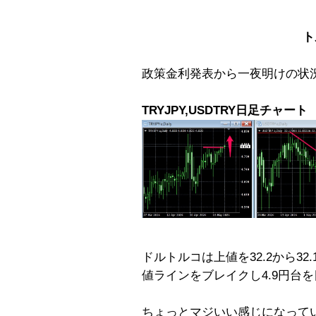
ト
政策金利発表から一夜明けの状
TRYJPY,USDTRY日足チャート
ドルトルコは上値を32.2から3
値ラインをブレイクし4.9円台
ちょっとマジいい感じになって