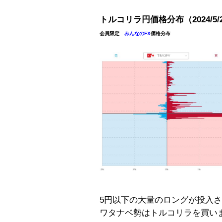
トルコリラ円価格分布（2024/5/
会員限定
みんなのFX
価格分布
5円以下の大量のロングが投入
ワタナベ勢はトルコリラを買い