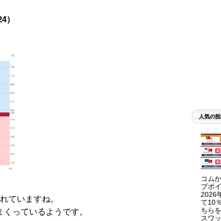
24）
人気の投
コムか
プポイ
202
されていますね。
て10
ちらを
まくっているようです。
スワッ