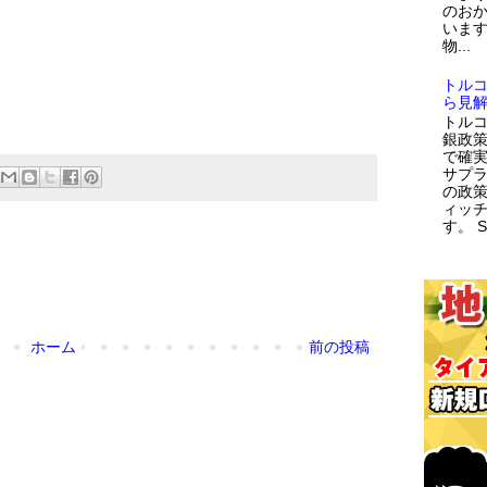
のお
います
物...
トル
ら見
トルコ
銀政策
で確
サプラ
の政策
ィッ
す。 
ホーム
前の投稿