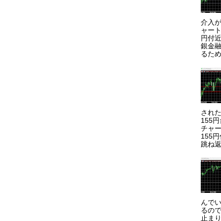
介入が
ャート
円付近
銀金
るため
され
155
チャー
155
跳ね返
んで
るので
止まり