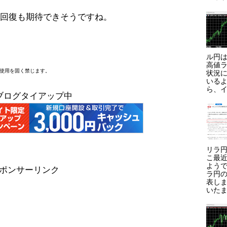
の回復も期待できそうですね。
ル円は
高値ラ
断使用を固く禁じます。
状況に
いる
ら、イ
ブログタイアップ中
リラ円
こ最
よう
ポンサーリンク
ラ円
表しま
いたま