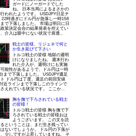
ガードにノーガードでした
ね。 日本当局によるまさかの
行われたようです。 USDJPY日足チ
 22時過ぎにドル円が急落し一時158
まで下落しました。 市場は明日に日
融政策決定会合の結果発表を控えてい
、介入は眼中にない状況で肩透...
戦士の皆様、リジェネで何と
か生き延びて下さい
トルコ戦士の皆様 地獄の週明
けになりましたね。 週末行わ
れた介入が、週明けにも実施
た可能性があるようで、ドル円は一時
円台まで下落しました。 USDJPY週足
ト ドル円は丁度、週足の前回安値
円付近ラインまで下落しこのラインで
さえれている状況です。 ここか...
胸を撫で下ろされている戦士
の皆様！
トルコ戦士の皆様 胸を撫で下
ろされている戦士の皆様おは
ようございます。 この文を読
いるということは、まだ生き残ってい
はないでしょうか。 ドル円の下落が
、少しですが上昇していますね。 そ