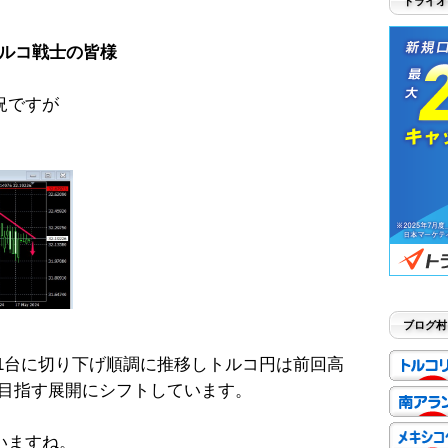
トライオ
ルコ戦士の皆様
況ですが
ブログ村
2.1台に切り下げ順調に推移しトルコ円は前回高
を目指す展開にシフトしています。
いますね。