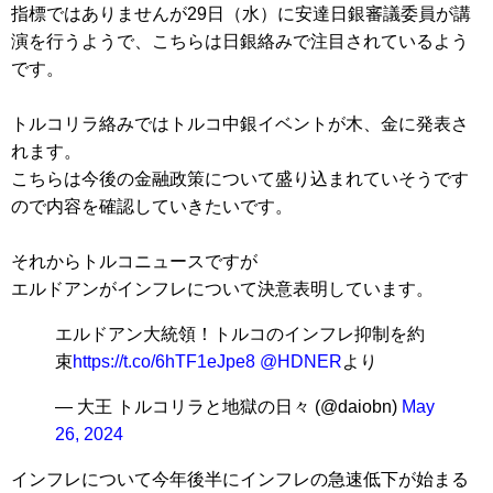
指標ではありませんが29日（水）に安達日銀審議委員が講
演を行うようで、こちらは日銀絡みで注目されているよう
です。
トルコリラ絡みではトルコ中銀イベントが木、金に発表さ
れます。
こちらは今後の金融政策について盛り込まれていそうです
ので内容を確認していきたいです。
それからトルコニュースですが
エルドアンがインフレについて決意表明しています。
エルドアン大統領！トルコのインフレ抑制を約
束
https://t.co/6hTF1eJpe8
@HDNER
より
— 大王 トルコリラと地獄の日々 (@daiobn)
May
26, 2024
インフレについて今年後半にインフレの急速低下が始まる