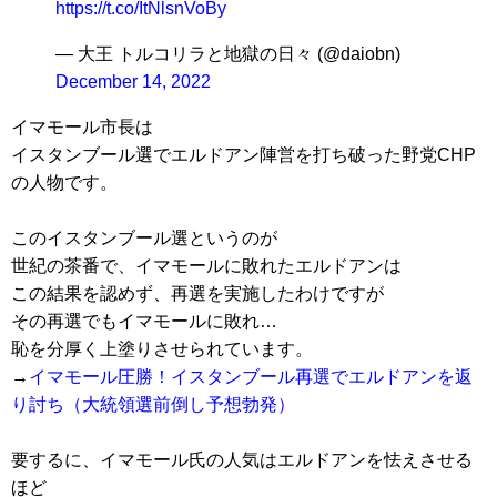
https://t.co/ItNlsnVoBy
— 大王 トルコリラと地獄の日々 (@daiobn)
December 14, 2022
イマモール市長は
イスタンブール選でエルドアン陣営を打ち破った野党CHP
の人物です。
このイスタンブール選というのが
世紀の茶番で、イマモールに敗れたエルドアンは
この結果を認めず、再選を実施したわけですが
その再選でもイマモールに敗れ…
恥を分厚く上塗りさせられています。
→
イマモール圧勝！イスタンブール再選でエルドアンを返
り討ち（大統領選前倒し予想勃発）
要するに、イマモール氏の人気はエルドアンを怯えさせる
ほど