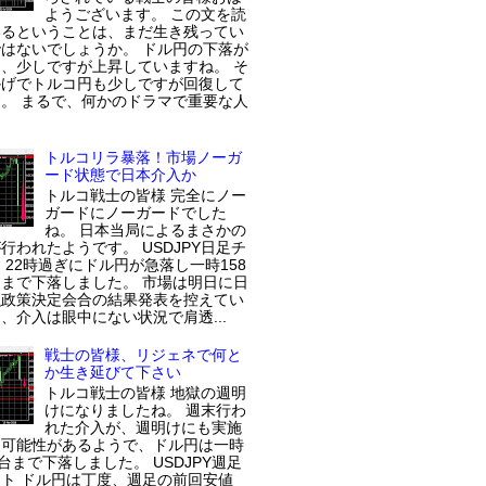
ようございます。 この文を読
いるということは、まだ生き残ってい
はないでしょうか。 ドル円の下落が
、少しですが上昇していますね。 そ
かげでトルコ円も少しですが回復して
。 まるで、何かのドラマで重要な人
トルコリラ暴落！市場ノーガ
ード状態で日本介入か
トルコ戦士の皆様 完全にノー
ガードにノーガードでした
ね。 日本当局によるまさかの
行われたようです。 USDJPY日足チ
 22時過ぎにドル円が急落し一時158
まで下落しました。 市場は明日に日
融政策決定会合の結果発表を控えてい
、介入は眼中にない状況で肩透...
戦士の皆様、リジェネで何と
か生き延びて下さい
トルコ戦士の皆様 地獄の週明
けになりましたね。 週末行わ
れた介入が、週明けにも実施
た可能性があるようで、ドル円は一時
円台まで下落しました。 USDJPY週足
ト ドル円は丁度、週足の前回安値