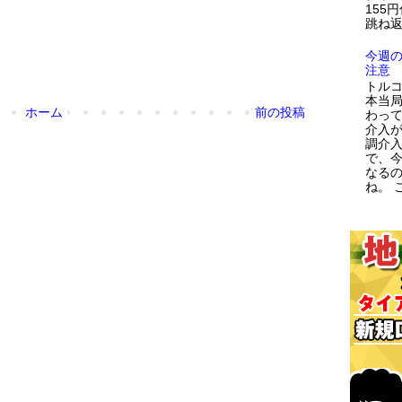
155
跳ね返
今週
注意
トルコ
本当
ホーム
前の投稿
わっ
介入が
調介
で、
なる
ね。 こ