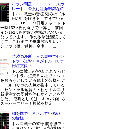
イラン問題、ますますエスカ
レート！今度は紅海封鎖なの
トルコ戦士の皆様 頼みのドル
円が息を吹き返してきていま
す。 USDJPY日足チャート ド
一時162.5円付近まで上昇し、前回
イン162.8円付近が意識されている
なっています。 米の攻撃は継続して
ようで、これまでの軍事施設狙いか
ンフラ（橋、道路、空港、）...
苦渋の決断！人気集中でセン
トラル短資ＦＸがトルコリラ
円注文停止
トルコ戦士の皆様 これからセ
ントラル短資ＦＸ社でトルコ
を触ろうとしている戦士の皆様へ こ
近、トルコリラの人気が集中している
で、セントラル短資ＦＸ社がトルコリ
の新規注文の受付を停止することを発
した。 感覚としては、キャパ的にさ
スーパーアリーナ規模を想定...
胸を撫で下ろされている戦士
の皆様！
トルコ戦士の皆様 胸を撫で下
ろされている戦士の皆様おは