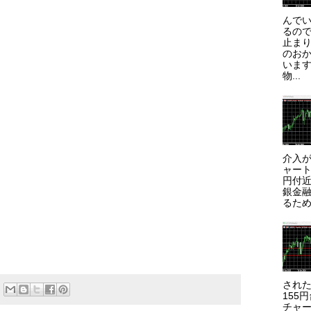
んで
るので
止まり
のお
います
物...
介入が
ャート
円付近
銀金
るため
され
155
チャー