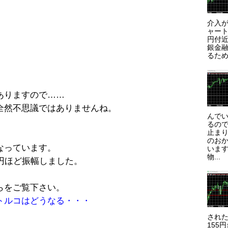
介入が
ャート
円付近
銀金
るため
ありますので……
全然不思議ではありませんね。
んで
るので
止まり
のお
なっています。
います
物...
円ほど振幅しました。
らをご覧下さい。
トルコはどうなる・・・
され
155