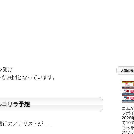
を受け
人気の投
そうな展開となっています。
ルコリラ予想
コムか
プポイ
202
て10
銀行のアナリストが……
ちらを
スワッ