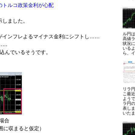
のトルコ政策金利が心配
示しました。
ル円は
がインフレよるマイナス金利にシフトし……
高値ラ
状況に
……
いる
と見込んでいるそうです。
ら、イ
リラ円
こ最
よう
ラ円
表しま
いたま
た場合
範囲に収まると仮定）