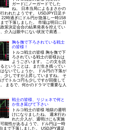
ガードにノーガードでした
ね。 日本当局によるまさかの
行われたようです。 USDJPY日足チ
 22時過ぎにドル円が急落し一時158
まで下落しました。 市場は明日に日
融政策決定会合の結果発表を控えてい
、介入は眼中にない状況で肩透...
胸を撫で下ろされている戦士
の皆様！
トルコ戦士の皆様 胸を撫で下
ろされている戦士の皆様おは
ようございます。 この文を読
いるということは、まだ生き残ってい
はないでしょうか。 ドル円の下落が
、少しですが上昇していますね。 そ
かげでトルコ円も少しですが回復して
。 まるで、何かのドラマで重要な人
戦士の皆様、リジェネで何と
か生き延びて下さい
トルコ戦士の皆様 地獄の週明
けになりましたね。 週末行わ
れた介入が、週明けにも実施
た可能性があるようで、ドル円は一時
円台まで下落しました。 USDJPY週足