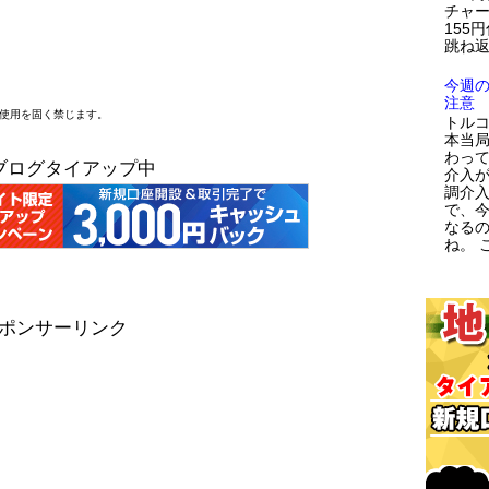
チャー
155
跳ね返
今週
注意
断使用を固く禁じます。
トルコ
本当
わっ
ブログタイアップ中
介入が
調介
で、
なる
ね。 こ
ポンサーリンク