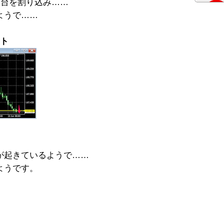
円台を割り込み……
ようで……
ート
が起きているようで……
ようです。