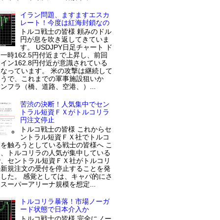
イラン問題、ますますエスカ
レート！今度は紅海封鎖なの
トルコ戦士の皆様 頼みのドル
円が息を吹き返してきていま
す。 USDJPY日足チャート ド
一時162.5円付近まで上昇し、前回
イン162.8円付近が意識されている
なっています。 米の攻撃は継続して
ようで、これまでの軍事施設狙いか
ンフラ（橋、道路、空港、）...
苦渋の決断！人気集中でセン
トラル短資ＦＸがトルコリラ
円注文停止
トルコ戦士の皆様 これからセ
ントラル短資ＦＸ社でトルコ
を触ろうとしている戦士の皆様へ こ
近、トルコリラの人気が集中している
で、セントラル短資ＦＸ社がトルコリ
の新規注文の受付を停止することを発
した。 感覚としては、キャパ的にさ
スーパーアリーナ規模を想定...
トルコリラ暴落！市場ノーガ
ード状態で日本介入か
トルコ戦士の皆様 完全にノー