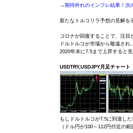
→
期待外れのインフレ結果！次
新たなトルコリラ予想の見解を
コロナが回復することで、注目
ドルトルコが市場から敬遠され
2020年末に7.5まで上昇する
USDTRY,USDJPY月足チャート
もしドルトルコが7.5に到達し
（ドル円が100～112円付近の