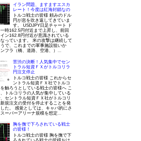
イラン問題、ますますエスカ
レート！今度は紅海封鎖なの
トルコ戦士の皆様 頼みのドル
円が息を吹き返してきていま
す。 USDJPY日足チャート ド
一時162.5円付近まで上昇し、前回
イン162.8円付近が意識されている
なっています。 米の攻撃は継続して
ようで、これまでの軍事施設狙いか
ンフラ（橋、道路、空港、）...
苦渋の決断！人気集中でセン
トラル短資ＦＸがトルコリラ
円注文停止
トルコ戦士の皆様 これからセ
ントラル短資ＦＸ社でトルコ
を触ろうとしている戦士の皆様へ こ
近、トルコリラの人気が集中している
で、セントラル短資ＦＸ社がトルコリ
の新規注文の受付を停止することを発
した。 感覚としては、キャパ的にさ
スーパーアリーナ規模を想定...
胸を撫で下ろされている戦士
の皆様！
トルコ戦士の皆様 胸を撫で下
ろされている戦士の皆様おは