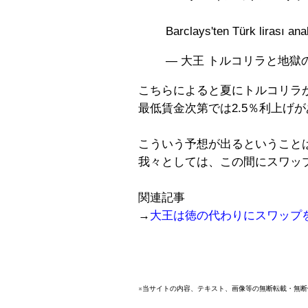
Barclays'ten Türk lirası ana
— 大王 トルコリラと地獄の日々
​こちらによると夏にトルコリ
最低賃金次第では2.5％利上げ
こういう予想が出るということ
我々としては、この間にスワッ
関連記事
→
大王は徳の代わりにスワップ
※当サイトの内容、テキスト、画像等の無断転載・無