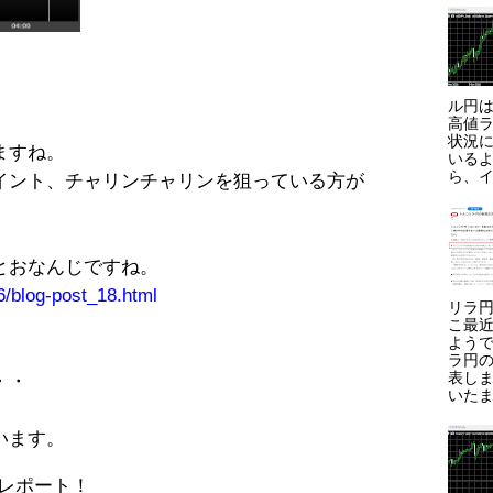
ル円は
高値ラ
状況に
ますね。
いる
ら、イ
イント、チャリンチャリンを狙っている方が
とおなんじですね。
6/blog-post_18.html
リラ円
こ最
よう
ラ円
表しま
・・
いたま
います。
レポート！