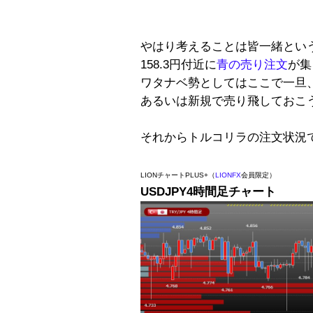
やはり考えることは皆一緒とい
158.3円付近に
青の売り注文
が集
ワタナベ勢としてはここで一旦
あるいは新規で売り飛しておこ
それからトルコリラの注文状況
LIONチャートPLUS+（
LIONFX
会員限定）
USDJPY4時間足チャート