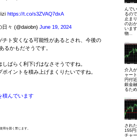
んで
lizi
https://t.co/s3ZVAQ7dxA
るので
止まり
のお
 (@daiobn)
June 19, 2024
います
物...
ラがチト安くなる可能性があるとされ、今後の
があるかもだそうです。
はしばらく利下げはなさそうですね。
介入が
プポイントを積み上げまくりたいですね。
ャート
円付近
銀金
るため
を積んでいます
され
断使用を固く禁じます。
155
チャー