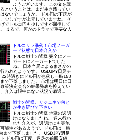
ようございます。 この文を読
いるということは、まだ生き残ってい
はないでしょうか。 ドル円の下落が
、少しですが上昇していますね。 そ
かげでトルコ円も少しですが回復して
。 まるで、何かのドラマで重要な人
トルコリラ暴落！市場ノーガ
ード状態で日本介入か
トルコ戦士の皆様 完全にノー
ガードにノーガードでした
ね。 日本当局によるまさかの
行われたようです。 USDJPY日足チ
 22時過ぎにドル円が急落し一時158
まで下落しました。 市場は明日に日
融政策決定会合の結果発表を控えてい
、介入は眼中にない状況で肩透...
戦士の皆様、リジェネで何と
か生き延びて下さい
トルコ戦士の皆様 地獄の週明
けになりましたね。 週末行わ
れた介入が、週明けにも実施
た可能性があるようで、ドル円は一時
円台まで下落しました。 USDJPY週足
ト ドル円は丁度、週足の前回安値