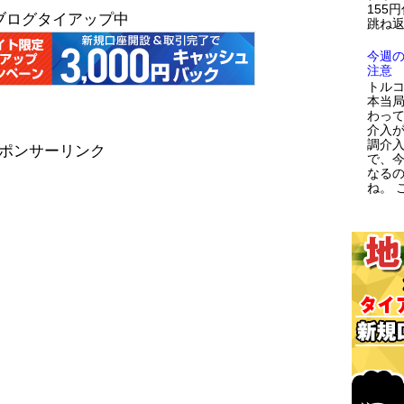
155
ブログタイアップ中
跳ね返
今週
注意
トルコ
本当
わっ
介入が
調介
ポンサーリンク
で、
なる
ね。 こ