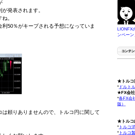
が
利が発表されます。
すね。
金利50％がキープされる予想になっていま
LION
ンペーン
コンテン
★トルコ
*
ドルトル
★FX会
*
各FX会
版）
コは頼りありませんので、トルコ円に関して
★トルコ
*
トルコ
*
トルコ製