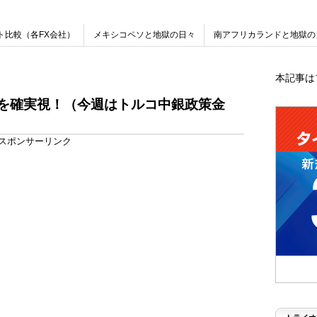
ト比較（各FX会社）
メキシコペソと地獄の日々
南アフリカランドと地獄の
本記事は
クを確実視！（今週はトルコ中銀政策金
スポンサーリンク