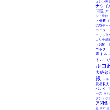
ュレン問
ナウイ
問題
ス
ント比較
ト分析
CDSチャ
コニュー
コリラ取
コリラ暴
（365）
コ軍クー
票
トル
トルコ
ルコ
大統領
銀
トル
貿易収支
バンク
ーズ
リア
ダン
レア
ア関係
題
高市
黒