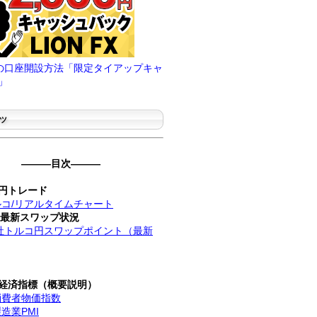
FXの口座開設方法「限定タイアップキャ
」
ツ
―――目次―――
円トレード
コ/リアルタイムチャート
社最新スワップ状況
社トルコ円スワップポイント（最新
経済指標（概要説明）
消費者物価指数
造業PMI