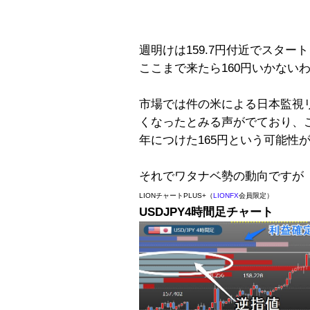
週明けは159.7円付近でスター
ここまで来たら160円いかない
市場では件の米による日本監視
くなったとみる声がでており、こ
年につけた165円という可能性
それでワタナベ勢の動向ですが
LIONチャートPLUS+（
LIONFX
会員限定）
USDJPY4時間足チャート