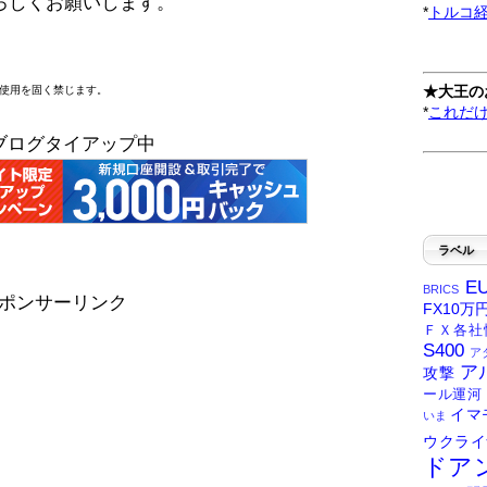
ろしくお願いします。
*
トルコ
★大王の
断使用を固く禁じます。
*
これだ
ブログタイアップ中
ラベル
E
BRICS
ポンサーリンク
FX10万
ＦＸ各社
S400
ア
ア
攻撃
ール運河
イマ
いま
ウクライ
ドア