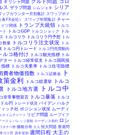
クルド問題
コロ
ギリシャ問題
題
ルス
シリア
ザラブ問題
シムシェキ
ワップカウンター月別集計
スワップポイ
チャー
（各FX会社）
スワップ年間集計
トランプ大統領
ドイツ関係
トルコ
トルコGDP
トル
ート
トルコショック
ス
トルコリラ
トルコリラ円予想
トル
トルコリラ注文状況
引数量
トル
トルコ円トレード
騰
トルコ円売買動向
トルコ格付け
トルコ観光指標
トル
デター
トルコ経常収支
トルコ国民投
コ指標
トルコ失業率
トルコ住宅指標
ト
消費者物価指数
トルコ証拠金
政策金利
トルコ
トルコ総選挙
トルコ中
選
トルコ地方選
トルコ暴落
コ非常事態宣言
トルコ
ドル円
バイデン
ハルク
トレード状況
フィッチ社
ポジション状況
ムーディ
リビア問題
ループイフ
ルタイムチャート
ロシ
アース
レバレッジ規制
ローザンヌ条約
価格分布
恒大問題
香港問
ワタナベ勢
介入
週間日程
大王の
海ガス田
資本規制