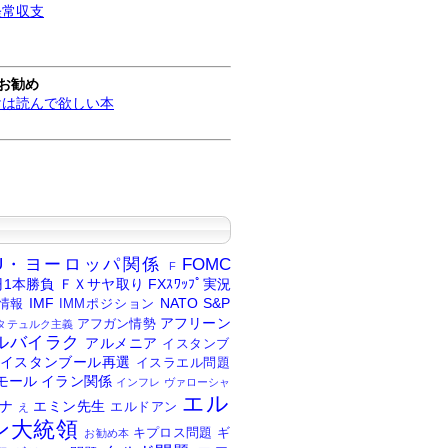
経常収支
お勧め
けは読んで欲しい本
U・ヨーロッパ関係
FOMC
F
円1本勝負
ＦＸサヤ取り
FXｽﾜｯﾌﾟ実況
IMF
NATO
S&P
情報
IMMポジション
アフリーン
アフガン情勢
タテュルク主義
ルバイラク
アルメニア
イスタンブ
イスタンブール再選
イスラエル問題
モール
イラン関係
インフレ
ヴァローシャ
エル
ナ
エミン先生
エルドアン
え
ン大統領
キプロス問題
ギ
お勧め本