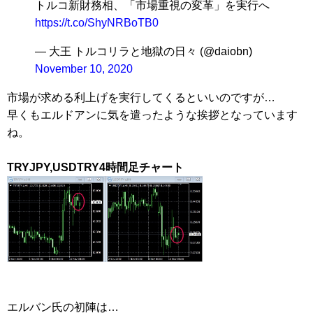
トルコ新財務相、「市場重視の変革」を実行へ
https://t.co/ShyNRBoTB0
— 大王 トルコリラと地獄の日々 (@daiobn)
November 10, 2020
市場が求める利上げを実行してくるといいのですが…
早くもエルドアンに気を遣ったような挨拶となっています
ね。
TRYJPY,USDTRY4時間足チャート
エルバン氏の初陣は…