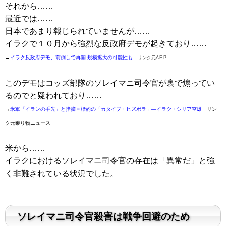
それから……
最近では……
日本であまり報じられていませんが……
イラクで１０月から強烈な反政府デモが起きており……
→
イラク反政府デモ、前倒しで再開 規模拡大の可能性も
リンク元
AFP
このデモはコッズ部隊のソレイマニ司令官が裏で煽ってい
るのでと疑われており……
→
米軍「イランの手先」と指摘＝標的の「カタイブ・ヒズボラ」―イラク・シリア空爆
リン
ク元乗り物ニュース
米から……
イラクにおけるソレイマニ司令官の存在は「異常だ」と強
く非難されている状況でした。
ソレイマニ司令官殺害は戦争回避のため