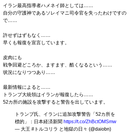
イラン最高指導者ハメネイ師としては……
自分の守護神であるソレイマニ司令官を失ったわけですの
で……
許せずはずもなく……
早くも報復を宣言しています。
皮肉にも
戦争回避どころか、ますます、酷くなるという……
状況になりつつあり……
最新情報によると……
トランプ大統領はイランが報復したら……
52カ所の施設を攻撃すると警告を出しています。
トランプ氏、イランに追加攻撃警告「52カ所を
標的」：日本経済新聞
https://t.co/ZhBctOMSmw
— 大王 #トルコリラ と地獄の日々 (@daiobn)