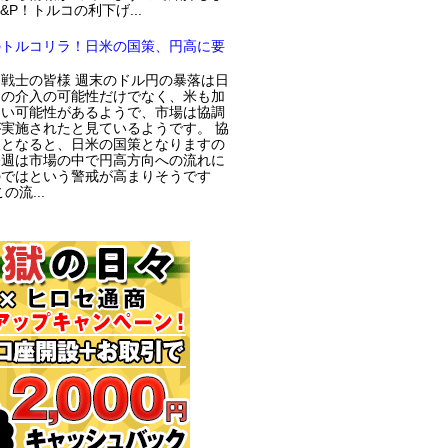
S&P！トルコの利下げ...
のトルコリラ！日米の国策、円高に要
戦士の皆様 週末のドル円の暴落は日
局の介入の可能性だけでなく、米も加
てい可能性があるようで、市場は協調
実施されたと見ているようです。 協
入となると、日米の国策となりますの
今週は市場の中で円高方向への流れに
のではという警戒が高まりそうです
の流...