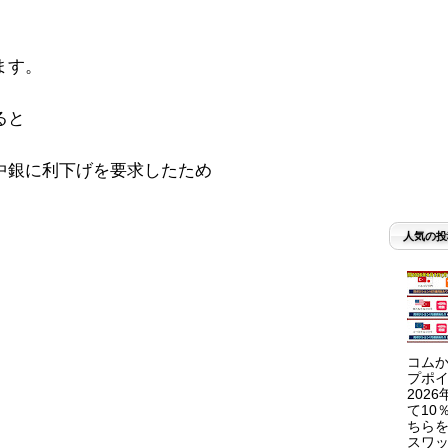
ます。
ると
中銀に利下げを要求したため
人気の投
コムか
プポイ
202
て10
ちらを
スワッ