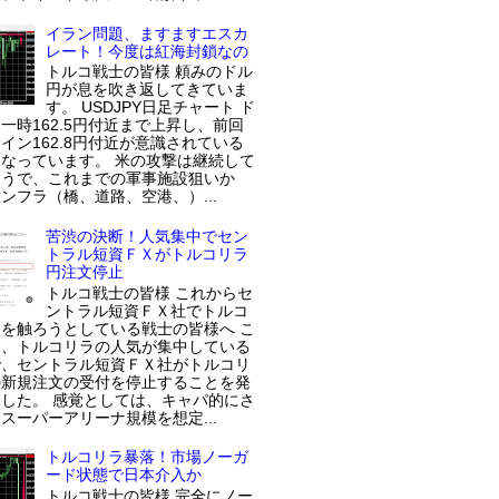
イラン問題、ますますエスカ
レート！今度は紅海封鎖なの
トルコ戦士の皆様 頼みのドル
円が息を吹き返してきていま
す。 USDJPY日足チャート ド
一時162.5円付近まで上昇し、前回
イン162.8円付近が意識されている
なっています。 米の攻撃は継続して
ようで、これまでの軍事施設狙いか
ンフラ（橋、道路、空港、）...
苦渋の決断！人気集中でセン
トラル短資ＦＸがトルコリラ
円注文停止
トルコ戦士の皆様 これからセ
ントラル短資ＦＸ社でトルコ
を触ろうとしている戦士の皆様へ こ
近、トルコリラの人気が集中している
で、セントラル短資ＦＸ社がトルコリ
の新規注文の受付を停止することを発
した。 感覚としては、キャパ的にさ
スーパーアリーナ規模を想定...
トルコリラ暴落！市場ノーガ
ード状態で日本介入か
トルコ戦士の皆様 完全にノー