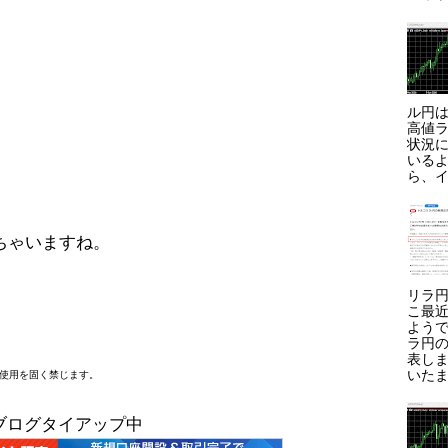
ル円は
高値ラ
状況に
いる
ら、イ
ちゃいますね。
リラ円
こ最
よう
ラ円
表しま
いたま
断使用を固く禁じます。
ブログタイアップ中