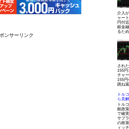
介入が
ャート
円付近
銀金
るため
ポンサーリンク
され
155
チャー
155
跳ね返
トル
ら見
トルコ
銀政策
で確
サプラ
の政策
ィッ