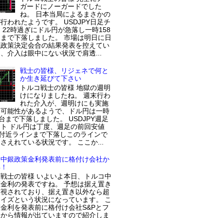
ガードにノーガードでした
ね。 日本当局によるまさかの
行われたようです。 USDJPY日足チ
 22時過ぎにドル円が急落し一時158
まで下落しました。 市場は明日に日
融政策決定会合の結果発表を控えてい
、介入は眼中にない状況で肩透...
戦士の皆様、リジェネで何と
か生き延びて下さい
トルコ戦士の皆様 地獄の週明
けになりましたね。 週末行わ
れた介入が、週明けにも実施
た可能性があるようで、ドル円は一時
円台まで下落しました。 USDJPY週足
ト ドル円は丁度、週足の前回安値
円付近ラインまで下落しこのラインで
さえれている状況です。 ここか...
コ中銀政策金利発表前に格付け会社か
解！
戦士の皆様 いよいよ本日、トルコ中
金利の発表ですね。 予想は据え置き
実視されており、据え置き以外なら超
イズという状況になっています。 こ
金利を発表前に格付け会社S&Pとフ
チから情報が出ていますので紹介しま