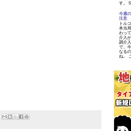
す。 
今週
注意
トルコ
本当
わっ
介入が
調介
で、
なる
ね。 こ