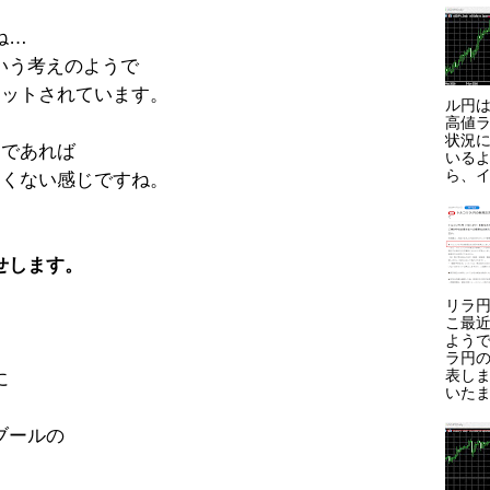
ね…
いう考えのようで
セットされています。
ル円は
高値ラ
状況に
うであれば
いる
ら、イ
しくない感じですね。
せします。
リラ円
こ最
よう
ラ円
表しま
に
いたま
ブールの