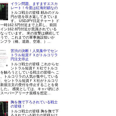
イラン問題、ますますエスカ
レート！今度は紅海封鎖なの
トルコ戦士の皆様 頼みのドル
円が息を吹き返してきていま
す。 USDJPY日足チャート ド
一時162.5円付近まで上昇し、前回
イン162.8円付近が意識されている
なっています。 米の攻撃は継続して
ようで、これまでの軍事施設狙いか
ンフラ（橋、道路、空港、）...
苦渋の決断！人気集中でセン
トラル短資ＦＸがトルコリラ
円注文停止
トルコ戦士の皆様 これからセ
ントラル短資ＦＸ社でトルコ
を触ろうとしている戦士の皆様へ こ
近、トルコリラの人気が集中している
で、セントラル短資ＦＸ社がトルコリ
の新規注文の受付を停止することを発
した。 感覚としては、キャパ的にさ
スーパーアリーナ規模を想定...
胸を撫で下ろされている戦士
の皆様！
トルコ戦士の皆様 胸を撫で下
ろされている戦士の皆様おは