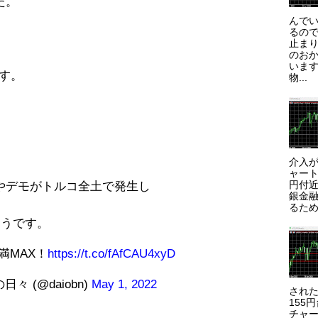
た。
んで
るので
止まり
のお
います
です。
物...
介入が
ャート
円付近
やデモがトルコ全土で発生し
銀金
るため
そうです。
満MAX！
https://t.co/fAfCAU4xyD
 (@daiobn)
May 1, 2022
され
155
チャー