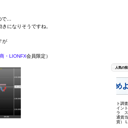
ので…
動きになりそうですね。
すが
・LIONFX
会員限定）
人気の投
ト調査
イント
ラ ス
通貨当
貨） LI