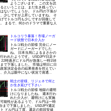
ようございます。 この文を読
いるということは、まだ生き残ってい
はないでしょうか。 ドル円の下落が
、少しですが上昇していますね。 そ
かげでトルコ円も少しですが回復して
。 まるで、何かのドラマで重要な人
トルコリラ暴落！市場ノーガ
ード状態で日本介入か
トルコ戦士の皆様 完全にノー
ガードにノーガードでした
ね。 日本当局によるまさかの
行われたようです。 USDJPY日足チ
 22時過ぎにドル円が急落し一時158
まで下落しました。 市場は明日に日
融政策決定会合の結果発表を控えてい
、介入は眼中にない状況で肩透...
戦士の皆様、リジェネで何と
か生き延びて下さい
トルコ戦士の皆様 地獄の週明
けになりましたね。 週末行わ
れた介入が、週明けにも実施
た可能性があるようで、ドル円は一時
円台まで下落しました。 USDJPY週足
ト ドル円は丁度、週足の前回安値