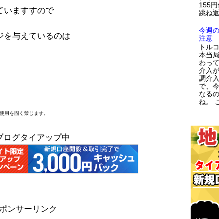
155
ていますすので
跳ね返
今週
ジを与えているのは
注意
トルコ
本当
わっ
介入が
調介
で、
なる
ね。 こ
断使用を固く禁じます。
ブログタイアップ中
ポンサーリンク