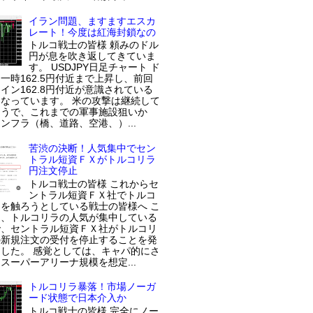
イラン問題、ますますエスカ
レート！今度は紅海封鎖なの
トルコ戦士の皆様 頼みのドル
円が息を吹き返してきていま
す。 USDJPY日足チャート ド
一時162.5円付近まで上昇し、前回
イン162.8円付近が意識されている
なっています。 米の攻撃は継続して
ようで、これまでの軍事施設狙いか
ンフラ（橋、道路、空港、）...
苦渋の決断！人気集中でセン
トラル短資ＦＸがトルコリラ
円注文停止
トルコ戦士の皆様 これからセ
ントラル短資ＦＸ社でトルコ
を触ろうとしている戦士の皆様へ こ
近、トルコリラの人気が集中している
で、セントラル短資ＦＸ社がトルコリ
の新規注文の受付を停止することを発
した。 感覚としては、キャパ的にさ
スーパーアリーナ規模を想定...
トルコリラ暴落！市場ノーガ
ード状態で日本介入か
トルコ戦士の皆様 完全にノー