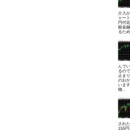
介入が
ャート
円付近
銀金
るため
んで
るので
止まり
のお
います
物...
され
155