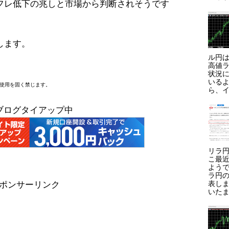
フレ低下の兆しと市場から判断されそうです
します。
ル円は
高値ラ
状況に
いる
断使用を固く禁じます。
ら、イ
ブログタイアップ中
リラ円
こ最
よう
ラ円
表しま
ポンサーリンク
いたま