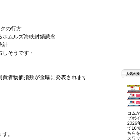
イクの行方
るホムルズ海峡封鎖懸念
統計
右しそうです・
人気の投
消費者物価指数が金曜に発表されます
コムか
プポイ
202
て10
ちらを
ます。
スワッ