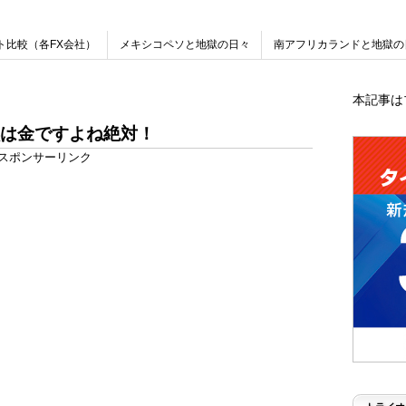
ト比較（各FX会社）
メキシコペソと地獄の日々
南アフリカランドと地獄の
本記事は
は金ですよね絶対！
スポンサーリンク