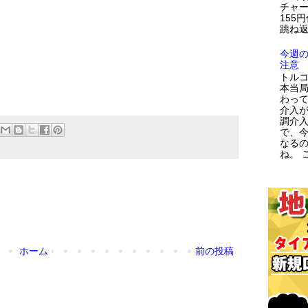
チャー
155
跳ね返
今週
注意
トルコ
本当
わっ
介入が
調介
で、
なる
ね。 こ
ホーム
前の投稿