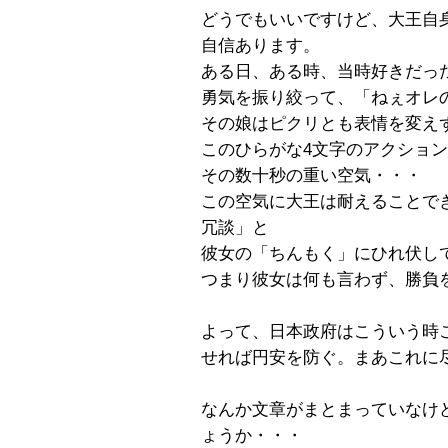
どうでもいいですけど、大王自
自信あります。
ある日、ある時、当時好きだっ
勇気を振り絞って、「ねぇオレ
その娘はピクリとも表情を変え
このひらがな4文字のアクショ
その数十秒の重い空気・・・
この空気に大王は耐えることで
冗談」と
彼女の「ちんもく」にひれ伏し
つまり彼女は何も言わず、勝負
よって、日本政府はこういう時
せれば円安を防ぐ。まあこれに
なんか文章がまとまっていなけ
ょうか・・・