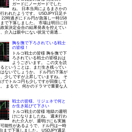
ガードにノーガードでした
ね。 日本当局によるまさかの
行われたようです。 USDJPY日足チ
 22時過ぎにドル円が急落し一時158
まで下落しました。 市場は明日に日
融政策決定会合の結果発表を控えてい
、介入は眼中にない状況で肩透...
胸を撫で下ろされている戦士
の皆様！
トルコ戦士の皆様 胸を撫で下
ろされている戦士の皆様おは
ようございます。 この文を読
いるということは、まだ生き残ってい
はないでしょうか。 ドル円の下落が
、少しですが上昇していますね。 そ
かげでトルコ円も少しですが回復して
。 まるで、何かのドラマで重要な人
戦士の皆様、リジェネで何と
か生き延びて下さい
トルコ戦士の皆様 地獄の週明
けになりましたね。 週末行わ
れた介入が、週明けにも実施
た可能性があるようで、ドル円は一時
円台まで下落しました。 USDJPY週足