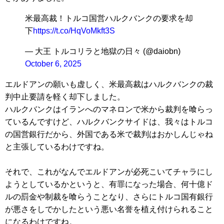
米最高裁！トルコ国営ハルクバンクの要求を却
下
https://t.co/HqVoMkft3S
— 大王 トルコリラと地獄の日々 (@daiobn)
October 6, 2025
​エルドアンの願いも虚しく、米最高裁はハルクバンクの裁
判中止要請を軽く却下しました。
ハルクバンクはイランへのマネロンで米から裁判を喰らっ
ているんですけど、ハルクバンクサイドは、我々はトルコ
の国営銀行だから、外国である米で裁判はおかしんじゃね
と主張しているわけですね。
それで、これがなんでエルドアンが必死こいてチャラにし
ようとしているかというと、有罪になった場合、何十億ド
ルの罰金や制裁を喰らうことなり、さらにトルコ国有銀行
が悪さをしでかしたという悪い名誉を植え付けられること
になるわけですね。