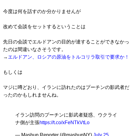
今度は何を話すのか分かりませんが
改めて会談をセットするということは
先日の会談でエルドアンの目的が達することができなかっ
たのは間違いなさそうです。
→
エルドアン、ロシアの原油をトルコリラ取引で要求か！
もしくは
マジに噂どおり、イランに訪れたのはプーチンの影武者だ
ったのかもしれませんね。
イラン訪問のプーチンに影武者疑惑、ウクライ
ナ側が主張
https://t.co/xFeNTkVtLo
— Mashup Reporter (@mashupNY)
July 25,