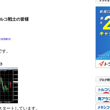
トライオ
ルコ戦士の皆様
の提携解消）
です。
ート
ブログ村
スタートしています。