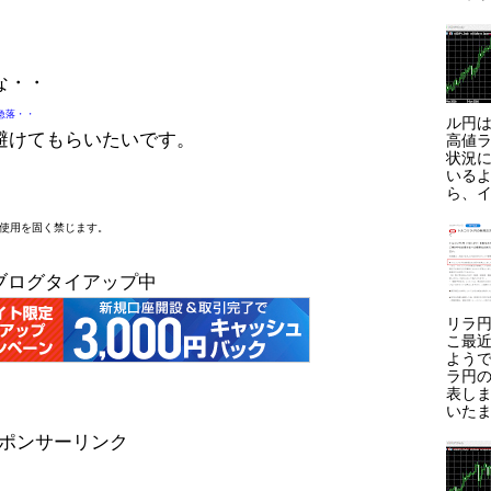
な・・
急落・・
ル円は
避けてもらいたいです。
高値ラ
状況に
いる
ら、イ
断使用を固く禁じます。
ブログタイアップ中
リラ円
こ最
よう
ラ円
表しま
いたま
ポンサーリンク