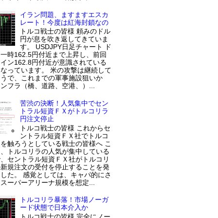
イラン問題、ますますエスカ
レート！今度は紅海封鎖なの
トルコ戦士の皆様 頼みのドル
円が息を吹き返してきていま
す。 USDJPY日足チャート ド
一時162.5円付近まで上昇し、前回
イン162.8円付近が意識されている
なっています。 米の攻撃は継続して
ようで、これまでの軍事施設狙いか
ンフラ（橋、道路、空港、）...
苦渋の決断！人気集中でセン
トラル短資ＦＸがトルコリラ
円注文停止
トルコ戦士の皆様 これからセ
ントラル短資ＦＸ社でトルコ
を触ろうとしている戦士の皆様へ こ
近、トルコリラの人気が集中している
で、セントラル短資ＦＸ社がトルコリ
の新規注文の受付を停止することを発
した。 感覚としては、キャパ的にさ
スーパーアリーナ規模を想定...
トルコリラ暴落！市場ノーガ
ード状態で日本介入か
トルコ戦士の皆様 完全にノー