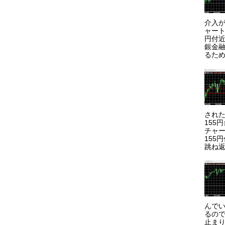
介入が
ャート
円付近
銀金
るため
され
155
チャー
155
跳ね返
んで
るので
止まり