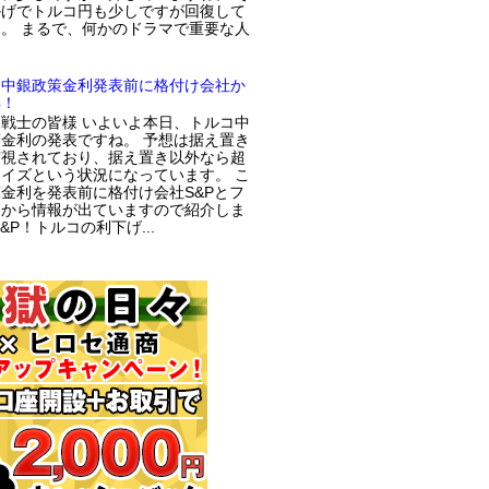
かげでトルコ円も少しですが回復して
。 まるで、何かのドラマで重要な人
コ中銀政策金利発表前に格付け会社か
解！
戦士の皆様 いよいよ本日、トルコ中
金利の発表ですね。 予想は据え置き
実視されており、据え置き以外なら超
イズという状況になっています。 こ
金利を発表前に格付け会社S&Pとフ
チから情報が出ていますので紹介しま
S&P！トルコの利下げ...