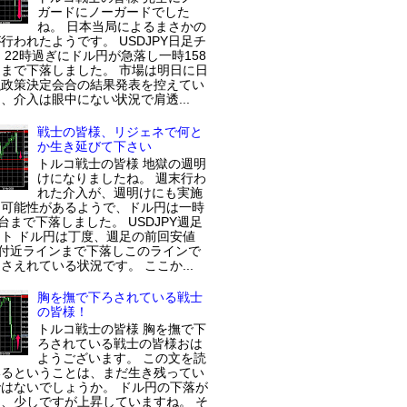
ガードにノーガードでした
ね。 日本当局によるまさかの
行われたようです。 USDJPY日足チ
 22時過ぎにドル円が急落し一時158
まで下落しました。 市場は明日に日
融政策決定会合の結果発表を控えてい
、介入は眼中にない状況で肩透...
戦士の皆様、リジェネで何と
か生き延びて下さい
トルコ戦士の皆様 地獄の週明
けになりましたね。 週末行わ
れた介入が、週明けにも実施
た可能性があるようで、ドル円は一時
円台まで下落しました。 USDJPY週足
ト ドル円は丁度、週足の前回安値
円付近ラインまで下落しこのラインで
さえれている状況です。 ここか...
胸を撫で下ろされている戦士
の皆様！
トルコ戦士の皆様 胸を撫で下
ろされている戦士の皆様おは
ようございます。 この文を読
いるということは、まだ生き残ってい
はないでしょうか。 ドル円の下落が
、少しですが上昇していますね。 そ