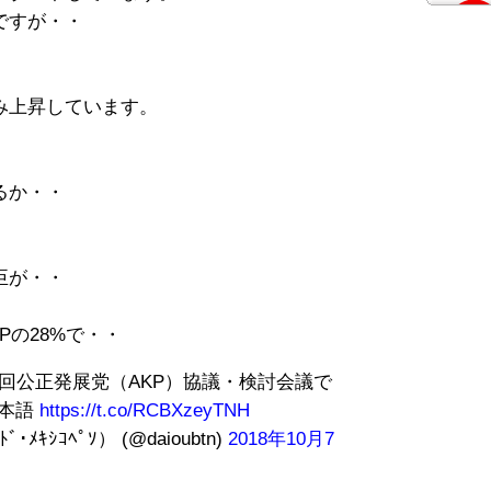
ですが・・
み上昇しています。
るか・・
。
臣が・・
Pの28%で・・
7回公正発展党（AKP）協議・検討会議で
日本語
https://t.co/RCBXzeyTNH
･ﾒｷｼｺﾍﾟｿ） (@daioubtn)
2018年10月7