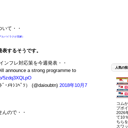
ついて・・
アルバイラクが見解）
発表するそうです。
インフレ対応策を今週発表・・
人気の投
will announce a strong programme to
.co/5zdq3XQLpO
･ﾒｷｼｺﾍﾟｿ） (@daioubtn)
2018年10月7
コムか
プポイ
せんので・・
202
て10
ちらを
スワッ