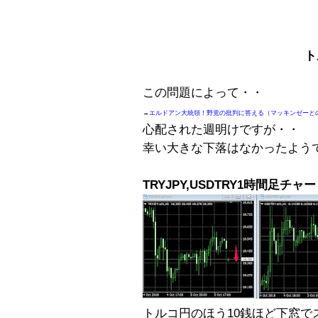
ト
この問題によって・・
→
エルドアン大統領！野党の批判に答える（マッキンゼーと
心配された週明けですが・・
幸い大きな下落はなかったよう
TRYJPY,USDTRY1時間足チャ
トルコ円のほう10銭ほど下窓で