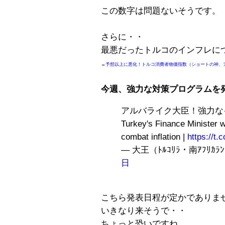
この数字は問題ないそうです。
さらに・・
最悪だったトルコのインフレに
→
予想以上に悪化！トルコ消費者物価指数（ショートの神、
今週、強力な対策プログラムを
アルバライク大臣！強力な
Turkey's Finance Minister 
combat inflation |
https://t
— 大王（ﾄﾙｺﾘﾗ・南ｱﾌﾘｶﾗﾝﾄﾞ
日
こちら発表日程が定かでありま
いきなり来そうで・・
ちょっと恐いですね。