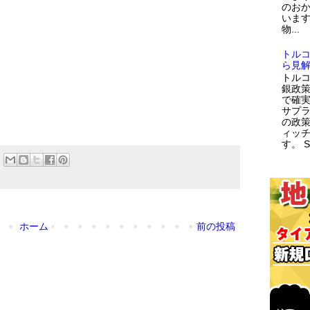
のお
います
物...
トル
ら見
トルコ
銀政策
で確
サプラ
の政策
ィッ
す。 
ホーム
前の投稿