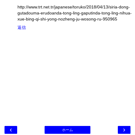
http://www.trt.net.tr/japanese/toruko/2018/04/13/siria-dong-
gutadouma-erudoanda-tong-ling-gaputinda-tong-ling-nihua-
xue-bing-qi-shi-yong-nozheng-ju-wosong-ru-950965
返信
‹
›
ホーム