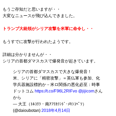
もうご存知だと思いますが・・
大変なニュースが飛び込んできました。
トランプ大統領がシリア攻撃を米軍に命令し・・
もうすでに攻撃が行われたようです。
詳細は分かりませんが・・
シリアの首都ダマスカスで爆発音が起きています。
シリアの首都ダマスカスで大きな爆発音！
米、シリアに「精密攻撃」＝英仏軍も参加、化
学兵器施設標的か－米ロ関係の悪化必至：時事
ドットコム
https://t.co/F96L2RlFvo
@jijicom
さん
から
— 大王（ﾄﾙｺﾘﾗ・南ｱﾌﾘｶﾗﾝﾄﾞ･ﾒｷｼｺﾍﾟｿ）
(@daioubotan)
2018年4月14日