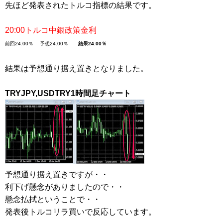
先ほど発表されたトルコ指標の結果です。
20:00トルコ中銀政策金利
前回24.00％
予想24.00％
結果
24.00％
結果は予想通り据え置きとなりました。
TRYJPY,USDTRY1時間足チャート
予想通り据え置きですが・・
利下げ懸念がありましたので・・
懸念払拭ということで・・
発表後トルコリラ買いで反応しています。