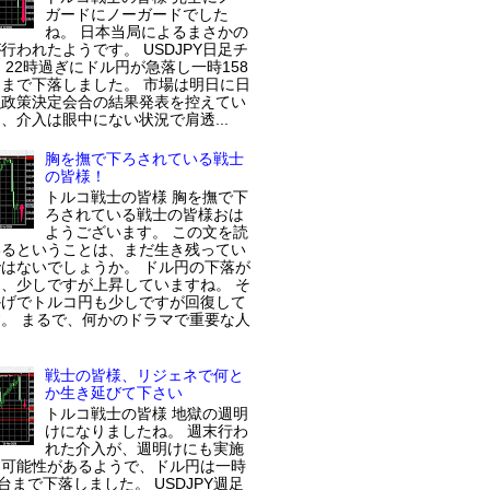
ガードにノーガードでした
ね。 日本当局によるまさかの
行われたようです。 USDJPY日足チ
 22時過ぎにドル円が急落し一時158
まで下落しました。 市場は明日に日
融政策決定会合の結果発表を控えてい
、介入は眼中にない状況で肩透...
胸を撫で下ろされている戦士
の皆様！
トルコ戦士の皆様 胸を撫で下
ろされている戦士の皆様おは
ようございます。 この文を読
いるということは、まだ生き残ってい
はないでしょうか。 ドル円の下落が
、少しですが上昇していますね。 そ
かげでトルコ円も少しですが回復して
。 まるで、何かのドラマで重要な人
戦士の皆様、リジェネで何と
か生き延びて下さい
トルコ戦士の皆様 地獄の週明
けになりましたね。 週末行わ
れた介入が、週明けにも実施
た可能性があるようで、ドル円は一時
円台まで下落しました。 USDJPY週足