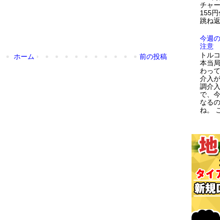
チャー
155
跳ね返
今週
注意
トルコ
ホーム
前の投稿
本当
わっ
介入が
調介
で、
なる
ね。 こ