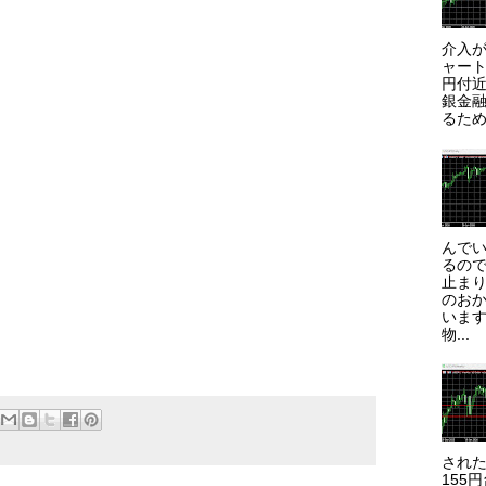
介入が
ャート
円付近
銀金
るため
んで
るので
止まり
のお
います
物...
され
155