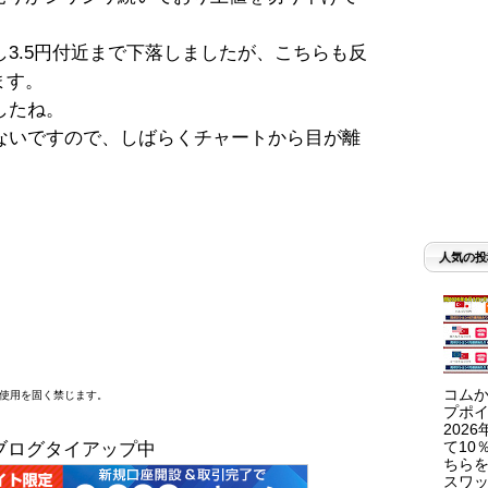
3.5円付近まで下落しましたが、こちらも反
ます。
したね。
ないですので、しばらくチャートから目が離
人気の投
コムか
断使用を固く禁じます。
プポイ
202
て10
ブログタイアップ中
ちらを
スワッ