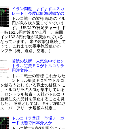
イラン問題、ますますエスカ
レート！今度は紅海封鎖なの
トルコ戦士の皆様 頼みのドル
円が息を吹き返してきていま
す。 USDJPY日足チャート ド
一時162.5円付近まで上昇し、前回
イン162.8円付近が意識されている
なっています。 米の攻撃は継続して
ようで、これまでの軍事施設狙いか
ンフラ（橋、道路、空港、）...
苦渋の決断！人気集中でセン
トラル短資ＦＸがトルコリラ
円注文停止
トルコ戦士の皆様 これからセ
ントラル短資ＦＸ社でトルコ
を触ろうとしている戦士の皆様へ こ
近、トルコリラの人気が集中している
で、セントラル短資ＦＸ社がトルコリ
の新規注文の受付を停止することを発
した。 感覚としては、キャパ的にさ
スーパーアリーナ規模を想定...
トルコリラ暴落！市場ノーガ
ード状態で日本介入か
トルコ戦士の皆様 完全にノー