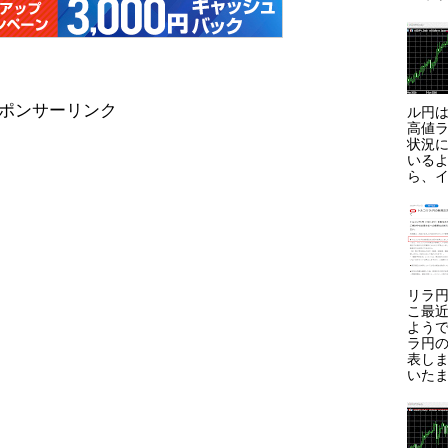
ポンサーリンク
ル円は
高値ラ
状況に
いる
ら、イ
リラ円
こ最
よう
ラ円
表しま
いたま