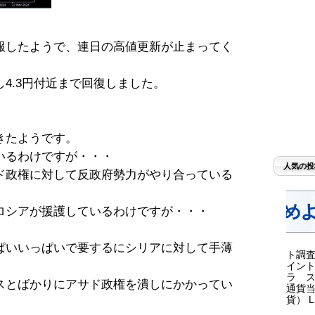
服したようで、連日の高値更新が止まってく
4.3円付近まで回復しました。
きたようです。
いるわけですが・・・
人気の投
ド政権に対して反政府勢力がやり合っている
ロシアが援護しているわけですが・・・
ぱいいっぱいで要するにシリアに対して手薄
ト調査
イント
ラ ス
スとばかりにアサド政権を潰しにかかってい
通貨当
貨） LI