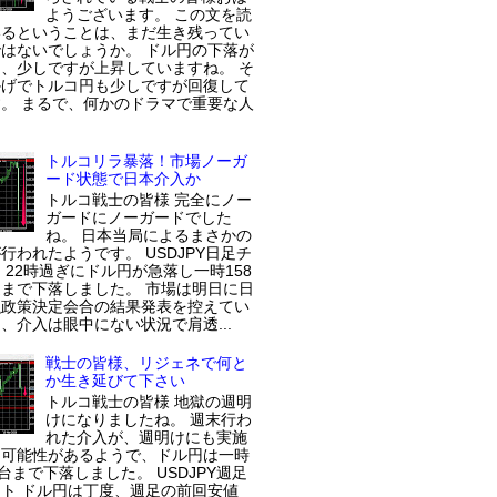
ようございます。 この文を読
いるということは、まだ生き残ってい
はないでしょうか。 ドル円の下落が
、少しですが上昇していますね。 そ
かげでトルコ円も少しですが回復して
。 まるで、何かのドラマで重要な人
トルコリラ暴落！市場ノーガ
ード状態で日本介入か
トルコ戦士の皆様 完全にノー
ガードにノーガードでした
ね。 日本当局によるまさかの
行われたようです。 USDJPY日足チ
 22時過ぎにドル円が急落し一時158
まで下落しました。 市場は明日に日
融政策決定会合の結果発表を控えてい
、介入は眼中にない状況で肩透...
戦士の皆様、リジェネで何と
か生き延びて下さい
トルコ戦士の皆様 地獄の週明
けになりましたね。 週末行わ
れた介入が、週明けにも実施
た可能性があるようで、ドル円は一時
円台まで下落しました。 USDJPY週足
ト ドル円は丁度、週足の前回安値