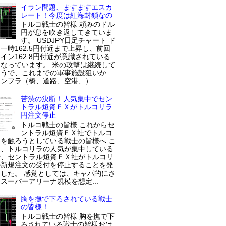
イラン問題、ますますエスカ
レート！今度は紅海封鎖なの
トルコ戦士の皆様 頼みのドル
円が息を吹き返してきていま
す。 USDJPY日足チャート ド
一時162.5円付近まで上昇し、前回
イン162.8円付近が意識されている
なっています。 米の攻撃は継続して
ようで、これまでの軍事施設狙いか
ンフラ（橋、道路、空港、）...
苦渋の決断！人気集中でセン
トラル短資ＦＸがトルコリラ
円注文停止
トルコ戦士の皆様 これからセ
ントラル短資ＦＸ社でトルコ
を触ろうとしている戦士の皆様へ こ
近、トルコリラの人気が集中している
で、セントラル短資ＦＸ社がトルコリ
の新規注文の受付を停止することを発
した。 感覚としては、キャパ的にさ
スーパーアリーナ規模を想定...
胸を撫で下ろされている戦士
の皆様！
トルコ戦士の皆様 胸を撫で下
ろされている戦士の皆様おは