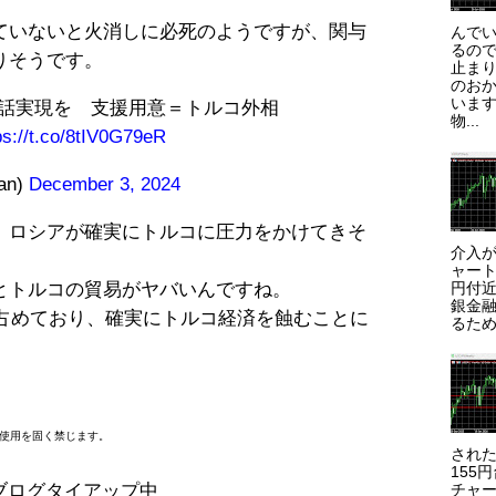
ていないと火消しに必死のようですが、関与
んで
るので
りそうです。
止まり
のお
います
話実現を 支援用意＝トルコ外相
物...
ps://t.co/8tIV0G79eR
an)
December 3, 2024
、ロシアが確実にトルコに圧力をかけてきそ
介入が
ャート
円付近
とトルコの貿易がヤバいんですね。
銀金
を占めており、確実にトルコ経済を蝕むことに
るため
断使用を固く禁じます。
され
155
ブログタイアップ中
チャー