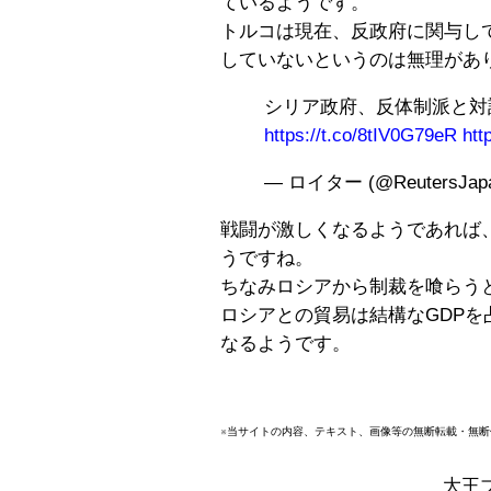
ているようです。
トルコは現在、反政府に関与し
していないというのは無理があ
シリア政府、反体制派と対
https://t.co/8tIV0G79eR
htt
— ロイター (@ReutersJap
戦闘が激しくなるようであれば
うですね。
ちなみロシアから制裁を喰らう
ロシアとの貿易は結構なGDP
なるようです。
※当サイトの内容、テキスト、画像等の無断転載・無
大王