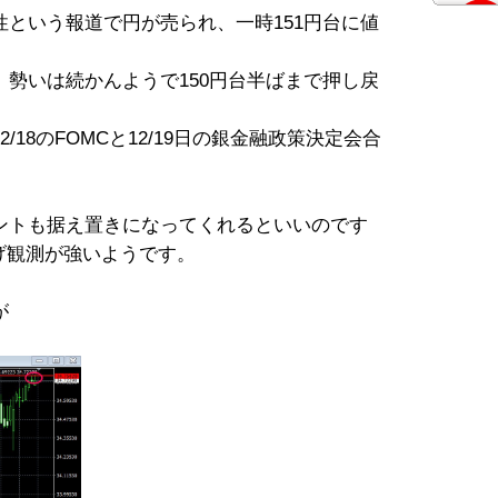
という報道で円が売られ、一時151円台に値
勢いは続かんようで150円台半ばまで押し戻
18のFOMCと12/19日の銀金融政策決定会合
ントも据え置きになってくれるといいのです
げ観測が強いようです。
が