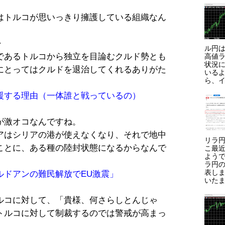
はトルコが思いっきり擁護している組織なん
・
ル円は
であるトルコから独立を目論むクルド勢とも
高値ラ
状況に
にとってはクルドを退治してくれるありがた
いる
ら、イ
援する理由（一体誰と戦っているの）
が激オコなんですね。
アはシリアの港が使えなくなり、それで地中
リラ円
ことに、ある種の陸封状態になるからなんで
こ最
よう
ラ円
表しま
ルドアンの難民解放でEU激震」
いたま
ルコに対して、「貴様、何さらしとんじゃ
トルコに対して制裁するのでは警戒が高まっ