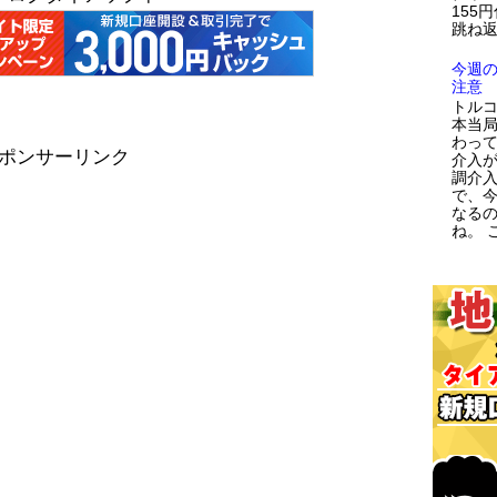
155
跳ね返
今週
注意
トルコ
本当
わっ
ポンサーリンク
介入が
調介
で、
なる
ね。 こ