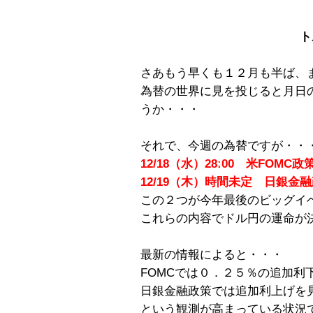
ト
さあもう早くも１２月も半ば、
為替の世界に見を投じると月日
うか・・・
それで、今週の為替ですが・・
12/18（水）28ː00 米FOMC
12/19（木）時間未定 日銀金
この２つが今年最後のビッグイ
これらの内容でドル円の運命が
最新の情報によると・・・
FOMCでは０．２５％の追加利
日銀金融政策では追加利上げを
という観測が高まっている状況