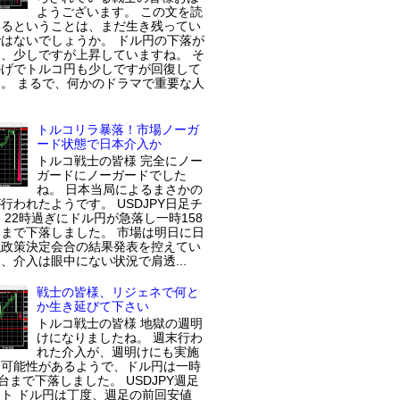
ようございます。 この文を読
いるということは、まだ生き残ってい
はないでしょうか。 ドル円の下落が
、少しですが上昇していますね。 そ
かげでトルコ円も少しですが回復して
。 まるで、何かのドラマで重要な人
トルコリラ暴落！市場ノーガ
ード状態で日本介入か
トルコ戦士の皆様 完全にノー
ガードにノーガードでした
ね。 日本当局によるまさかの
行われたようです。 USDJPY日足チ
 22時過ぎにドル円が急落し一時158
まで下落しました。 市場は明日に日
融政策決定会合の結果発表を控えてい
、介入は眼中にない状況で肩透...
戦士の皆様、リジェネで何と
か生き延びて下さい
トルコ戦士の皆様 地獄の週明
けになりましたね。 週末行わ
れた介入が、週明けにも実施
た可能性があるようで、ドル円は一時
円台まで下落しました。 USDJPY週足
ト ドル円は丁度、週足の前回安値