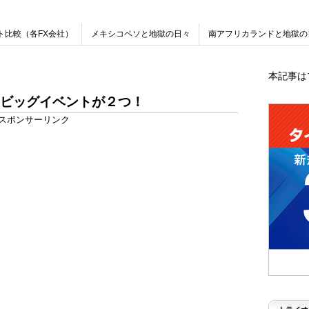
ト比較（各FX会社）
メキシコペソと地獄の日々
南アフリカランドと地獄の
本記事は
ビッグイベントが２つ！
スポンサーリンク