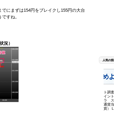
。
でにまずは154円をブレイクし155円の大台
うですね。
文状況）
人気の投
ト調査
イント
ラ ス
通貨当
貨） LI