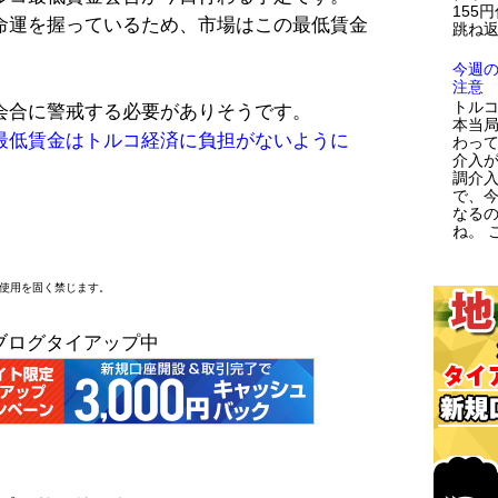
155
命運を握っているため、市場はこの最低賃金
跳ね返
今週
注意
トルコ
会合に警戒する必要がありそうです。
本当
最低賃金はトルコ経済に負担がないように
わっ
介入が
調介
で、
なる
ね。 こ
断使用を固く禁じます。
ブログタイアップ中