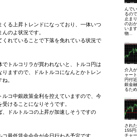
んで
るので
止まり
のお
まくる上昇トレンドになっており、一体いつ
います
まんのよ状況です。
物...
てくれていることで下落を免れている状況で
体でトルコリラが買われないと、トルコ円は
介入が
なりますので、ドルトルコになんとかトレン
ャート
円付近
すね。
銀金
るため
トルコ中銀政策金利を控えていますので、今
を受けることになりそうです。
ば、ドルトルコの上昇が加速しそうですの
され
155
チャー
ルコ最低賃金会合が今日行わる予定です。