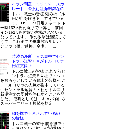
イラン問題、ますますエスカ
レート！今度は紅海封鎖なの
トルコ戦士の皆様 頼みのドル
円が息を吹き返してきていま
す。 USDJPY日足チャート ド
一時162.5円付近まで上昇し、前回
イン162.8円付近が意識されている
なっています。 米の攻撃は継続して
ようで、これまでの軍事施設狙いか
ンフラ（橋、道路、空港、）...
苦渋の決断！人気集中でセン
トラル短資ＦＸがトルコリラ
円注文停止
トルコ戦士の皆様 これからセ
ントラル短資ＦＸ社でトルコ
を触ろうとしている戦士の皆様へ こ
近、トルコリラの人気が集中している
で、セントラル短資ＦＸ社がトルコリ
の新規注文の受付を停止することを発
した。 感覚としては、キャパ的にさ
スーパーアリーナ規模を想定...
胸を撫で下ろされている戦士
の皆様！
トルコ戦士の皆様 胸を撫で下
ろされている戦士の皆様おは