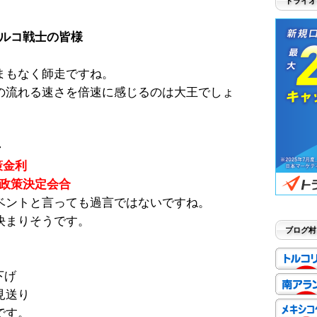
トライオ
ルコ戦士の皆様
まもなく師走ですね。
の流れる速さを倍速に感じるのは大王でしょ
・
政策金利
融政策決定会合
ベントと言っても過言ではないですね。
決まりそうです。
ブログ村
下げ
見送り
です。