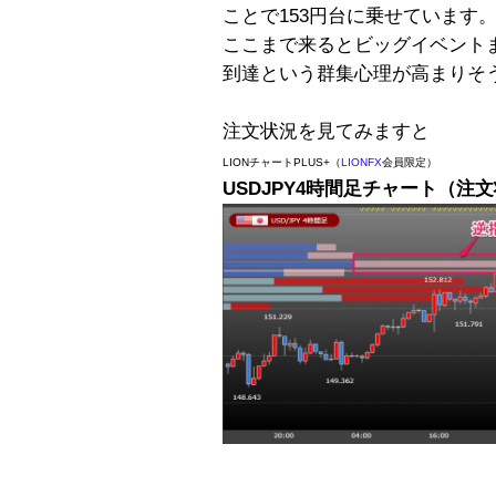
ことで153円台に乗せています
ここまで来るとビッグイベントま
到達という群集心理が高まりそ
注文状況を見てみますと
LIONチャートPLUS+（
LIONFX
会員限定）
USDJPY4時間足チャート（注