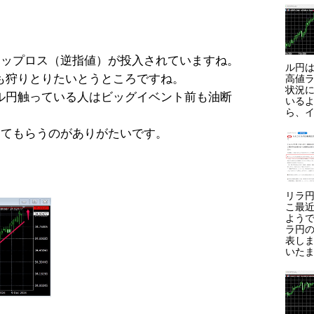
トップロス（逆指値）が投入されていますね。
ル円は
も狩りとりたいとうところですね。
高値ラ
状況に
ル円触っている人はビッグイベント前も油断
いる
ら、イ
してもらうのがありがたいです。
リラ円
こ最
よう
ラ円
表しま
いたま