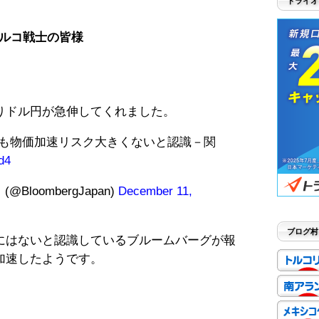
トライオ
ルコ戦士の皆様
りドル円が急伸してくれました。
も物価加速リスク大きくないと認識－関
d4
loombergJapan)
December 11,
ブログ村
にはないと認識しているブルームバーグが報
加速したようです。