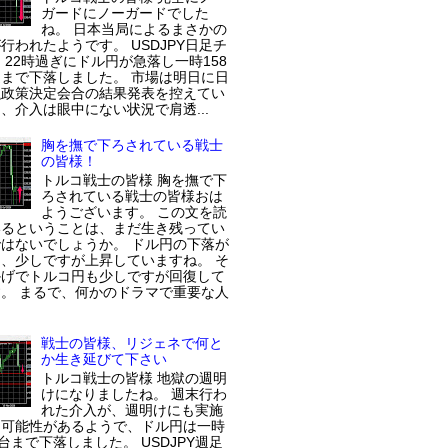
ガードにノーガードでした
ね。 日本当局によるまさかの
行われたようです。 USDJPY日足チ
 22時過ぎにドル円が急落し一時158
まで下落しました。 市場は明日に日
融政策決定会合の結果発表を控えてい
、介入は眼中にない状況で肩透...
胸を撫で下ろされている戦士
の皆様！
トルコ戦士の皆様 胸を撫で下
ろされている戦士の皆様おは
ようございます。 この文を読
いるということは、まだ生き残ってい
はないでしょうか。 ドル円の下落が
、少しですが上昇していますね。 そ
かげでトルコ円も少しですが回復して
。 まるで、何かのドラマで重要な人
戦士の皆様、リジェネで何と
か生き延びて下さい
トルコ戦士の皆様 地獄の週明
けになりましたね。 週末行わ
れた介入が、週明けにも実施
た可能性があるようで、ドル円は一時
円台まで下落しました。 USDJPY週足