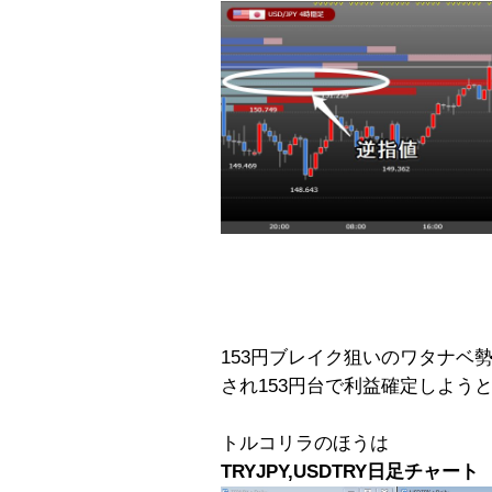
153円ブレイク狙いのワタナベ
され153円台で利益確定しよう
トルコリラのほうは
TRYJPY,USDTRY日足チャート