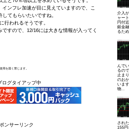
TL以上と70％増以上を求めているそうです。
、インフレ加速が目に見えていますので、こ
介入が
許してもらいたいですね。
ャート
円付近
6に行われるそうです。
銀金
ですので、12/16には大きな情報が入ってく
るため
んで
断使用を固く禁じます。
るので
止まり
のお
ブログタイアップ中
います
物...
され
ポンサーリンク
155