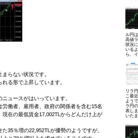
ル円は
高値ラ
状況に
いる
ら、イ
止まらない状況です。
られる形で上昇しています。
リラ円
こ最
のニュースがはいっています。
よう
ラ円
は労働者、雇用者、政府の関係者を含む15名
表しま
在の最低賃金17,002TLからどんだけ上が
いたま
35％増の22,952TLが優勢のようですが、