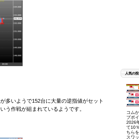
人気の投
勢が多いようで152台に大量の逆指値がセット
という作戦が組まれているようです。
コムか
プポイ
202
て10
ちらを
スワッ