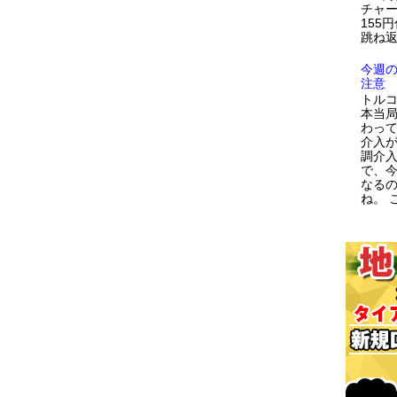
チャー
155
跳ね返
今週
注意
トルコ
本当
わっ
介入が
調介
で、
なる
ね。 こ