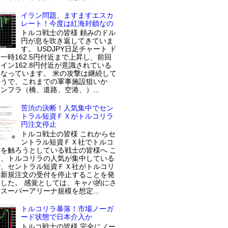
イラン問題、ますますエスカ
レート！今度は紅海封鎖なの
トルコ戦士の皆様 頼みのドル
円が息を吹き返してきていま
す。 USDJPY日足チャート ド
一時162.5円付近まで上昇し、前回
イン162.8円付近が意識されている
なっています。 米の攻撃は継続して
ようで、これまでの軍事施設狙いか
ンフラ（橋、道路、空港、）...
苦渋の決断！人気集中でセン
トラル短資ＦＸがトルコリラ
円注文停止
トルコ戦士の皆様 これからセ
ントラル短資ＦＸ社でトルコ
を触ろうとしている戦士の皆様へ こ
近、トルコリラの人気が集中している
で、セントラル短資ＦＸ社がトルコリ
の新規注文の受付を停止することを発
した。 感覚としては、キャパ的にさ
スーパーアリーナ規模を想定...
トルコリラ暴落！市場ノーガ
ード状態で日本介入か
トルコ戦士の皆様 完全にノー