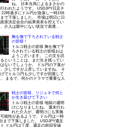
ね。 日本当局によるまさかの
行われたようです。 USDJPY日足チ
 22時過ぎにドル円が急落し一時158
まで下落しました。 市場は明日に日
融政策決定会合の結果発表を控えてい
、介入は眼中にない状況で肩透...
胸を撫で下ろされている戦士
の皆様！
トルコ戦士の皆様 胸を撫で下
ろされている戦士の皆様おは
ようございます。 この文を読
いるということは、まだ生き残ってい
はないでしょうか。 ドル円の下落が
、少しですが上昇していますね。 そ
かげでトルコ円も少しですが回復して
。 まるで、何かのドラマで重要な人
戦士の皆様、リジェネで何と
か生き延びて下さい
トルコ戦士の皆様 地獄の週明
けになりましたね。 週末行わ
れた介入が、週明けにも実施
た可能性があるようで、ドル円は一時
円台まで下落しました。 USDJPY週足
ト ドル円は丁度、週足の前回安値