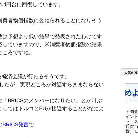
4.4円台に回復しています。
消費者物価指数に委ねられることになりそう
数は予想より低い結果で発表されたわけです
応していますので、米消費者物価指数の結果
ところですね。
人気の投
る経済会議が行わるそうです。
ましたが、実現どころか対話すらままならない
「BRICSのメンバーになりたい」とか叫ぶ
としてはトルコとEUが接近することがなによ
ト調査
イント
ラ ス
BRICS発言で
通貨当
貨） LI