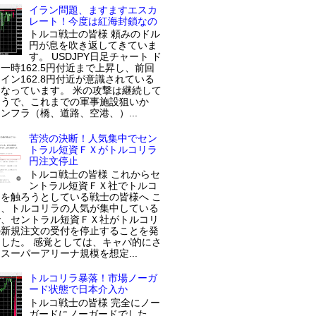
イラン問題、ますますエスカ
レート！今度は紅海封鎖なの
トルコ戦士の皆様 頼みのドル
円が息を吹き返してきていま
す。 USDJPY日足チャート ド
一時162.5円付近まで上昇し、前回
イン162.8円付近が意識されている
なっています。 米の攻撃は継続して
ようで、これまでの軍事施設狙いか
ンフラ（橋、道路、空港、）...
苦渋の決断！人気集中でセン
トラル短資ＦＸがトルコリラ
円注文停止
トルコ戦士の皆様 これからセ
ントラル短資ＦＸ社でトルコ
を触ろうとしている戦士の皆様へ こ
近、トルコリラの人気が集中している
で、セントラル短資ＦＸ社がトルコリ
の新規注文の受付を停止することを発
した。 感覚としては、キャパ的にさ
スーパーアリーナ規模を想定...
トルコリラ暴落！市場ノーガ
ード状態で日本介入か
トルコ戦士の皆様 完全にノー
ガードにノーガードでした