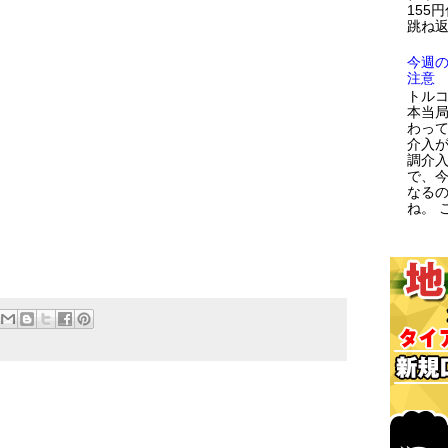
155
跳ね返
今週
注意
トルコ
本当
わっ
介入が
調介
で、
なる
ね。 こ