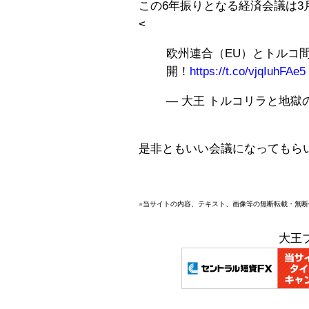
この6年振りとなる経済会議は3
<
欧州連合（EU）とトルコ
開！
https://t.co/vjqIuhFAe5
— 大王 トルコリラと地獄の日々
是非ともいい会議になってもら
※当サイトの内容、テキスト、画像等の無断転載・無
大王