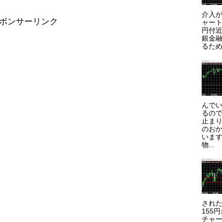
介入が
ポンサーリンク
ャート
円付近
銀金
るため
んで
るので
止まり
のお
います
物...
され
155
チャー