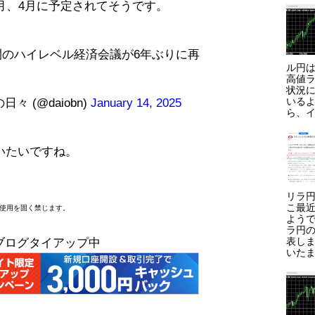
月、4月に予定されてそうです。
間のハイレベル経済会議が6年ぶりに再
ル円は
高値ラ
状況に
いる
 (@daiobn)
January 14, 2025
ら、イ
いたいですね。
リラ円
こ最
断使用を固く禁じます。
よう
ラ円
表しま
ブログタイアップ中
いたま