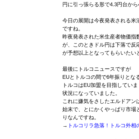
円に引っ張らる形で4.3円台から
今日の展開は今夜発表される米
ですね。
昨夜発表された米生産者物価指
が、このときドル円は下落で反
が予想以上となってもらいたい
最後にトルコニュースですが
EUとトルコの間で6年振りとな
トルコはEU加盟を目指してい
状況になっていました。
これに嫌気をさしたエルドアンは
始末で、とにかくやっぱり市場
りなんですね。
→
トルコリラ急落！トルコ外相の