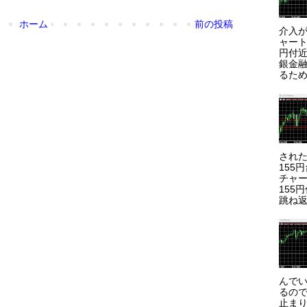
ホーム
前の投稿
介入が
ャート
円付近
銀金
るため
され
155
チャー
155
跳ね返
んで
るので
止まり