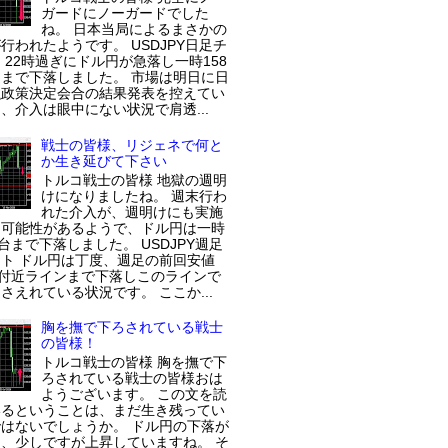
ガードにノーガードでした
ね。 日本当局によるまさかの
行われたようです。 USDJPY日足チ
 22時過ぎにドル円が急落し一時158
まで下落しました。 市場は明日に日
融政策決定会合の結果発表を控えてい
、介入は眼中にない状況で肩透...
戦士の皆様、リジェネで何と
か生き延びて下さい
トルコ戦士の皆様 地獄の週明
けになりましたね。 週末行わ
れた介入が、週明けにも実施
た可能性があるようで、ドル円は一時
円台まで下落しました。 USDJPY週足
ト ドル円は丁度、週足の前回安値
円付近ラインまで下落しこのラインで
さえれている状況です。 ここか...
胸を撫で下ろされている戦士
の皆様！
トルコ戦士の皆様 胸を撫で下
ろされている戦士の皆様おは
ようございます。 この文を読
いるということは、まだ生き残ってい
はないでしょうか。 ドル円の下落が
、少しですが上昇していますね。 そ