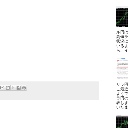
ル円は
高値ラ
状況に
いる
ら、イ
リラ円
こ最
よう
ラ円
表しま
いたま