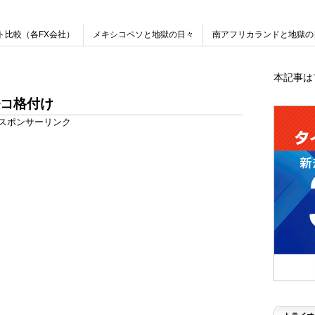
ト比較（各FX会社）
メキシコペソと地獄の日々
南アフリカランドと地獄の
本記事は
コ格付け
スポンサーリンク