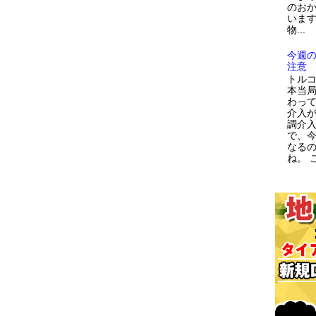
のお
います
物...
今週
注意
トルコ
本当
わっ
介入が
調介
で、
なる
ね。 こ