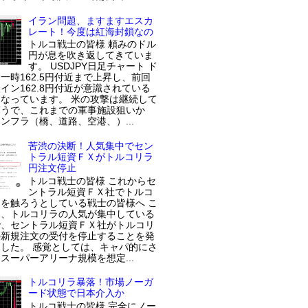
イラン問題、ますますエスカ
レート！今度は紅海封鎖なの
トルコ戦士の皆様 頼みのドル
円が息を吹き返してきていま
す。 USDJPY日足チャート ド
一時162.5円付近まで上昇し、前回
イン162.8円付近が意識されている
なっています。 米の攻撃は継続して
ようで、これまでの軍事施設狙いか
ンフラ（橋、道路、空港、）...
苦渋の決断！人気集中でセン
トラル短資ＦＸがトルコリラ
円注文停止
トルコ戦士の皆様 これからセ
ントラル短資ＦＸ社でトルコ
を触ろうとしている戦士の皆様へ こ
近、トルコリラの人気が集中している
で、セントラル短資ＦＸ社がトルコリ
の新規注文の受付を停止することを発
した。 感覚としては、キャパ的にさ
スーパーアリーナ規模を想定...
トルコリラ暴落！市場ノーガ
ード状態で日本介入か
トルコ戦士の皆様 完全にノー