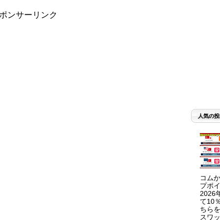
ポンサーリンク
人気の投
コムか
プポイ
202
て10
ちらを
スワッ