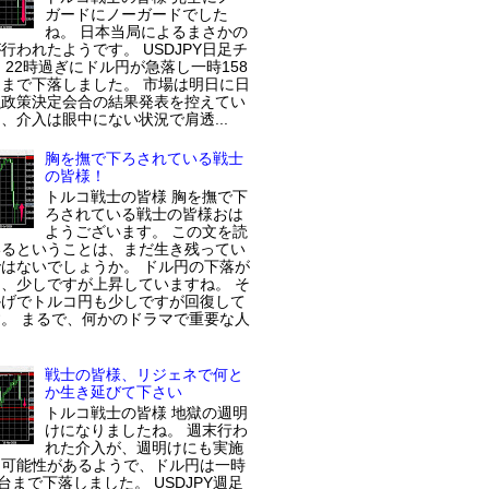
ガードにノーガードでした
ね。 日本当局によるまさかの
行われたようです。 USDJPY日足チ
 22時過ぎにドル円が急落し一時158
まで下落しました。 市場は明日に日
融政策決定会合の結果発表を控えてい
、介入は眼中にない状況で肩透...
胸を撫で下ろされている戦士
の皆様！
トルコ戦士の皆様 胸を撫で下
ろされている戦士の皆様おは
ようございます。 この文を読
いるということは、まだ生き残ってい
はないでしょうか。 ドル円の下落が
、少しですが上昇していますね。 そ
かげでトルコ円も少しですが回復して
。 まるで、何かのドラマで重要な人
戦士の皆様、リジェネで何と
か生き延びて下さい
トルコ戦士の皆様 地獄の週明
けになりましたね。 週末行わ
れた介入が、週明けにも実施
た可能性があるようで、ドル円は一時
円台まで下落しました。 USDJPY週足