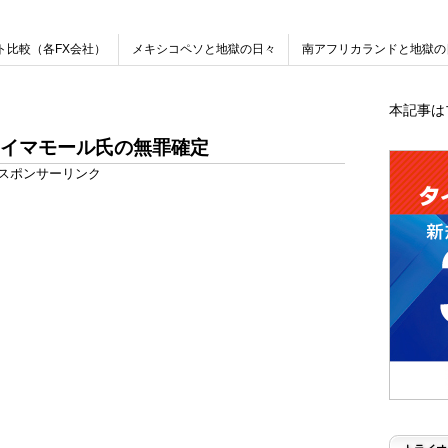
ト比較（各FX会社）
メキシコペソと地獄の日々
南アフリカランドと地獄の
本記事は
イマモール氏の無罪確定
スポンサーリンク