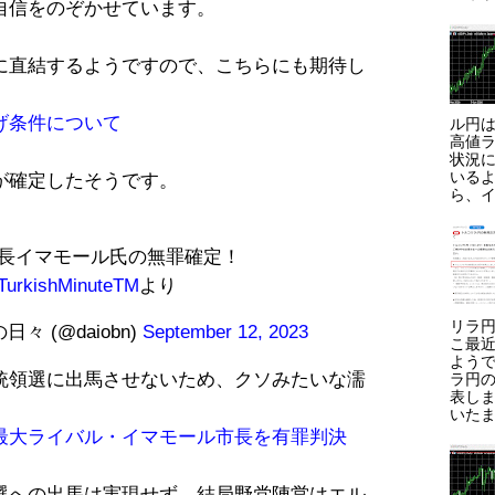
自信をのぞかせています。
に直結するようですので、こちらにも期待し
げ条件について
ル円は
高値ラ
状況に
いる
が確定したそうです。
ら、イ
長イマモール氏の無罪確定！
urkishMinuteTM
より
リラ円
 (@daiobn)
September 12, 2023
こ最
よう
統領選に出馬させないため、クソみたいな濡
ラ円
表しま
いたま
最大ライバル・イマモール市長を有罪判決
選への出馬は実現せず、結局野党陣営はエル