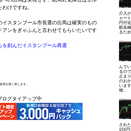
たわけですね。
介入が
ャート
のイスタンブール市長選の出馬は確実のもの
円付近
銀金
ドアンをぎゃふんと言わせてもらいたいです
るため
ちを刻んだイスタンブール再選
んで
るので
止まり
のお
断使用を固く禁じます。
います
物...
ブログタイアップ中
され
155