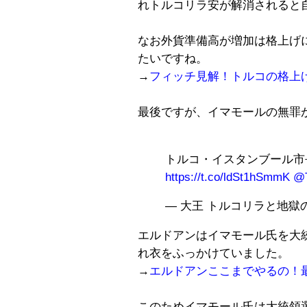
れトルコリラ安が解消されると
なお外貨準備高が増加は格上げ
たいですね。
→
フィッチ見解！トルコの格上
最後ですが、イマモールの無罪
トルコ・イスタンブール市
https://t.co/ldSt1hSmmK
@T
— 大王 トルコリラと地獄の日々
エルドアンはイマモール氏を大
れ衣をふっかけていました。
→
エルドアンここまでやるの！
このためイマモール氏は大統領