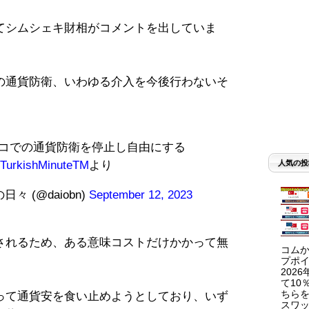
てシムシェキ財相がコメントを出していま
の通貨防衛、いわゆる介入を今後行わないそ
コでの通貨防衛を停止し自由にする
人気の投
TurkishMinuteTM
より
 (@daiobn)
September 12, 2023
されるため、ある意味コストだけかかって無
コムか
プポイ
202
て10
ちらを
って通貨安を食い止めようとしており、いず
スワッ