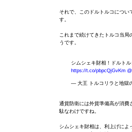
それで、このドルトルコについ
す。
これまで続けてきたトルコ当局
うです。
シムシェキ財相！ドルトル
https://t.co/pbpcQjGvKm
@
— 大王 トルコリラと地獄の日々
通貨防衛には外貨準備高が消費
駄なわけですね。
シムシェキ財相は、利上げによ