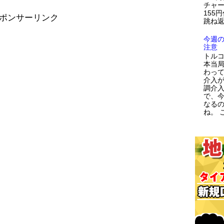
チャー
155
ポンサーリンク
跳ね返
今週
注意
トルコ
本当
わっ
介入が
調介
で、
なる
ね。 こ