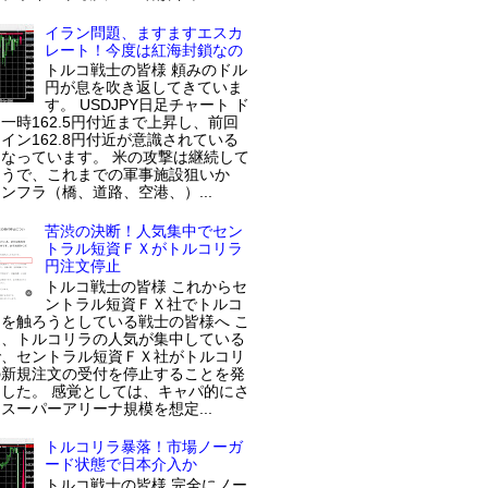
イラン問題、ますますエスカ
レート！今度は紅海封鎖なの
トルコ戦士の皆様 頼みのドル
円が息を吹き返してきていま
す。 USDJPY日足チャート ド
一時162.5円付近まで上昇し、前回
イン162.8円付近が意識されている
なっています。 米の攻撃は継続して
ようで、これまでの軍事施設狙いか
ンフラ（橋、道路、空港、）...
苦渋の決断！人気集中でセン
トラル短資ＦＸがトルコリラ
円注文停止
トルコ戦士の皆様 これからセ
ントラル短資ＦＸ社でトルコ
を触ろうとしている戦士の皆様へ こ
近、トルコリラの人気が集中している
で、セントラル短資ＦＸ社がトルコリ
の新規注文の受付を停止することを発
した。 感覚としては、キャパ的にさ
スーパーアリーナ規模を想定...
トルコリラ暴落！市場ノーガ
ード状態で日本介入か
トルコ戦士の皆様 完全にノー