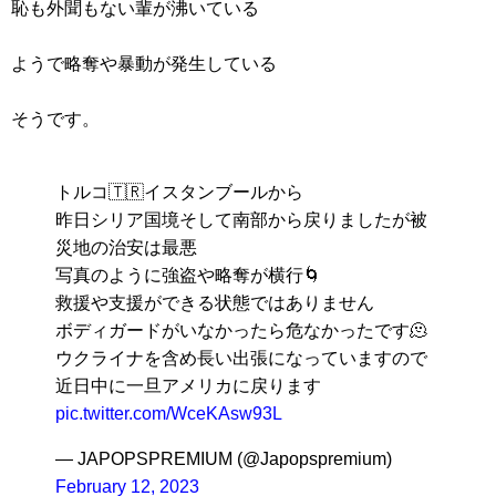
恥も外聞もない輩が沸いている
ようで略奪や暴動が発生している
そうです。
トルコ🇹🇷イスタンブールから
昨日シリア国境そして南部から戻りましたが被
災地の治安は最悪
写真のように強盗や略奪が横行🌀
救援や支援ができる状態ではありません
ボディガードがいなかったら危なかったです🫠
ウクライナを含め長い出張になっていますので
近日中に一旦アメリカに戻ります
pic.twitter.com/WceKAsw93L
— JAPOPSPREMIUM (@Japopspremium)
February 12, 2023