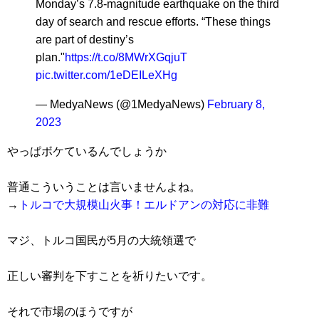
Monday’s 7.8-magnitude earthquake on the third
day of search and rescue efforts. “These things
are part of destiny’s
plan."
https://t.co/8MWrXGqjuT
pic.twitter.com/1eDEILeXHg
— MedyaNews (@1MedyaNews)
February 8,
2023
やっぱボケているんでしょうか
普通こういうことは言いませんよね。
→
トルコで大規模山火事！エルドアンの対応に非難
マジ、トルコ国民が5月の大統領選で
正しい審判を下すことを祈りたいです。
それで市場のほうですが