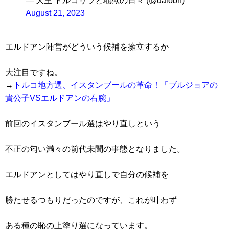
— 大王 トルコリラと地獄の日々 (@daiobn)
August 21, 2023
エルドアン陣営がどういう候補を擁立するか
大注目ですね。
→
トルコ地方選、イスタンブールの革命！「ブルジョアの
貴公子VSエルドアンの右腕」
前回のイスタンブール選はやり直しという
不正の匂い満々の前代未聞の事態となりました。
エルドアンとしてはやり直しで自分の候補を
勝たせるつもりだったのですが、これが叶わず
ある種の恥の上塗り選になっています。