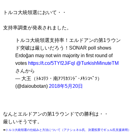
トルコ大統領選において・・
支持率調査が発表されました。
トルコ大統領選支持率！エルドアンの第1ラウン
ド突破は厳しいだろう！SONAR poll shows
Erdoğan may not win majority in first round of
votes
https://t.co/5TYf2JiFqI
@TurkishMinuteTM
さんから
— 大王（ﾄﾙｺﾘﾗ・南ｱﾌﾘｶﾗﾝﾄﾞ･ﾒｷｼｺﾍﾟｿ）
(@daioubotan)
2018年5月20日
なんとエルドアンの第1ラウンドでの勝利は・・
厳しいそうです。
➡
トルコ大統領選の仕組みと方法について（アクシェネル氏、決選投票でギュル氏支援表明）