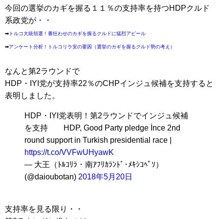
今回の選挙のカギを握る１１％の支持率を持つHDPクルド
系政党が・・
➡
トルコ大統領選！番狂わせのカギを握るクルドに猛烈アピール
➡
アンケート分析！トルコリラ安の要因（選挙のカギを握るクルド勢の考え）
なんと第2ラウンドで
HDP・IYI党が支持率22％のCHPインジュ候補を支持すると
表明しました。
HDP・IYI党表明！第2ラウンドでインジュ候補
を支持 HDP, Good Party pledge İnce 2nd
round support in Turkish presidential race |
https://t.co/VVFwUHyawK
— 大王（ﾄﾙｺﾘﾗ・南ｱﾌﾘｶﾗﾝﾄﾞ･ﾒｷｼｺﾍﾟｿ）
(@daioubotan)
2018年5月20日
支持率を見る限り・・