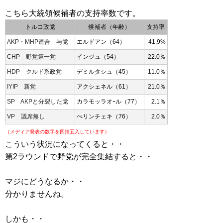
こちら大統領候補者の支持率数です。
トルコ政党
候補者（年齢）
支持率
AKP・MHP連合 与党
エルドアン（64）
41.9%
CHP 野党第一党
インジュ（54）
22.0％
HDP クルド系政党
デミルタシュ（45）
11.0％
IYIP 新党
アクシェネル（61）
21.0％
SP AKPと分裂した党
カラモッラオｰル（77）
2.1％
VP 議席無し
ぺリンチェキ（76）
2.0％
（メディア発表の数字を四捨五入しています）
こういう状況になってくると・・
第2ラウンドで野党が完全集結すると・・
マジにどうなるか・・
分かりませんね。
しかも・・