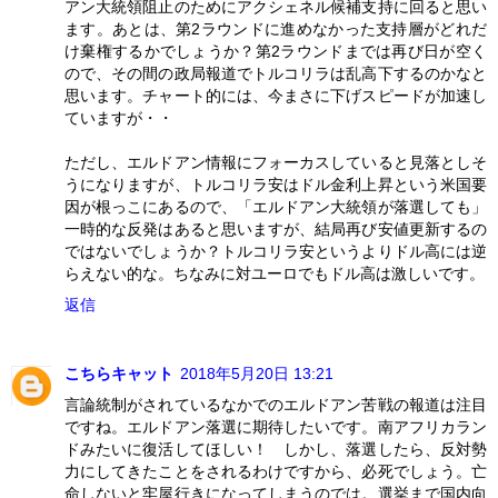
アン大統領阻止のためにアクシェネル候補支持に回ると思い
ます。あとは、第2ラウンドに進めなかった支持層がどれだ
け棄権するかでしょうか？第2ラウンドまでは再び日が空く
ので、その間の政局報道でトルコリラは乱高下するのかなと
思います。チャート的には、今まさに下げスピードが加速し
ていますが・・
ただし、エルドアン情報にフォーカスしていると見落としそ
うになりますが、トルコリラ安はドル金利上昇という米国要
因が根っこにあるので、「エルドアン大統領が落選しても」
一時的な反発はあると思いますが、結局再び安値更新するの
ではないでしょうか？トルコリラ安というよりドル高には逆
らえない的な。ちなみに対ユーロでもドル高は激しいです。
返信
こちらキャット
2018年5月20日 13:21
言論統制がされているなかでのエルドアン苦戦の報道は注目
ですね。エルドアン落選に期待したいです。南アフリカラン
ドみたいに復活してほしい！ しかし、落選したら、反対勢
力にしてきたことをされるわけですから、必死でしょう。亡
命しないと牢屋行きになってしまうのでは。選挙まで国内向