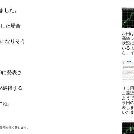
いました。
落した場合
ル円は
高値ラ
とになりそう
状況に
いる
ら、イ
0に発表さ
が納得する
リラ円
こ最
よう
ラ円
すね。
表しま
いたま
断使用を固く禁じます。