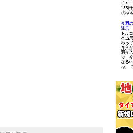
チャー
155
跳ね返
今週
注意
トルコ
本当
わっ
介入が
調介
で、
なる
ね。 こ