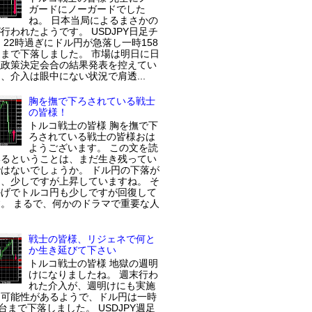
ガードにノーガードでした
ね。 日本当局によるまさかの
行われたようです。 USDJPY日足チ
 22時過ぎにドル円が急落し一時158
まで下落しました。 市場は明日に日
融政策決定会合の結果発表を控えてい
、介入は眼中にない状況で肩透...
胸を撫で下ろされている戦士
の皆様！
トルコ戦士の皆様 胸を撫で下
ろされている戦士の皆様おは
ようございます。 この文を読
いるということは、まだ生き残ってい
はないでしょうか。 ドル円の下落が
、少しですが上昇していますね。 そ
かげでトルコ円も少しですが回復して
。 まるで、何かのドラマで重要な人
戦士の皆様、リジェネで何と
か生き延びて下さい
トルコ戦士の皆様 地獄の週明
けになりましたね。 週末行わ
れた介入が、週明けにも実施
た可能性があるようで、ドル円は一時
円台まで下落しました。 USDJPY週足