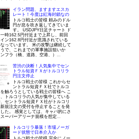
イラン問題、ますますエスカ
レート！今度は紅海封鎖なの
トルコ戦士の皆様 頼みのドル
円が息を吹き返してきていま
す。 USDJPY日足チャート ド
一時162.5円付近まで上昇し、前回
イン162.8円付近が意識されている
なっています。 米の攻撃は継続して
ようで、これまでの軍事施設狙いか
ンフラ（橋、道路、空港、）...
苦渋の決断！人気集中でセン
トラル短資ＦＸがトルコリラ
円注文停止
トルコ戦士の皆様 これからセ
ントラル短資ＦＸ社でトルコ
を触ろうとしている戦士の皆様へ こ
近、トルコリラの人気が集中している
で、セントラル短資ＦＸ社がトルコリ
の新規注文の受付を停止することを発
した。 感覚としては、キャパ的にさ
スーパーアリーナ規模を想定...
トルコリラ暴落！市場ノーガ
ード状態で日本介入か
トルコ戦士の皆様 完全にノー