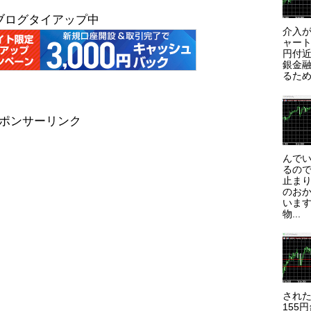
ブログタイアップ中
介入が
ャート
円付近
銀金
るため
ポンサーリンク
んで
るので
止まり
のお
います
物...
され
155