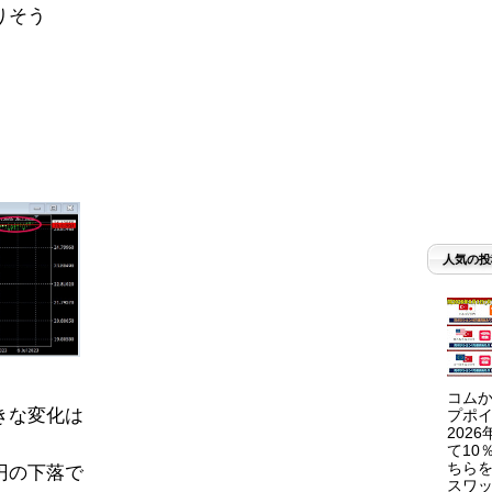
りそう
人気の投
コムか
きな変化は
プポイ
202
て10
ちらを
円の下落で
スワッ