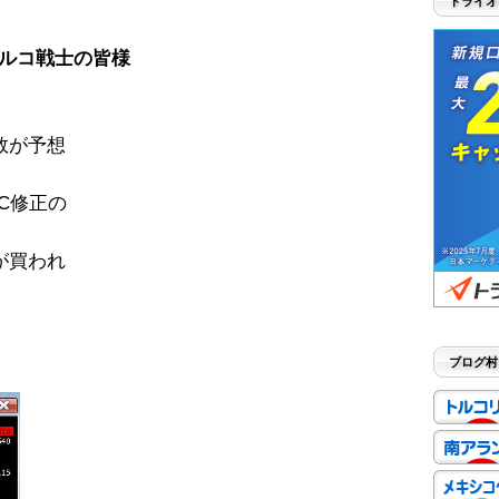
トライオ
ルコ戦士の皆様
数が予想
C修正の
が買われ
ブログ村