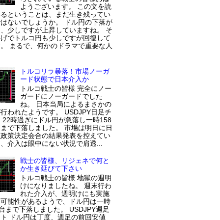
ようございます。 この文を読
いるということは、まだ生き残ってい
はないでしょうか。 ドル円の下落が
、少しですが上昇していますね。 そ
かげでトルコ円も少しですが回復して
。 まるで、何かのドラマで重要な人
トルコリラ暴落！市場ノーガ
ード状態で日本介入か
トルコ戦士の皆様 完全にノー
ガードにノーガードでした
ね。 日本当局によるまさかの
行われたようです。 USDJPY日足チ
 22時過ぎにドル円が急落し一時158
まで下落しました。 市場は明日に日
融政策決定会合の結果発表を控えてい
、介入は眼中にない状況で肩透...
戦士の皆様、リジェネで何と
か生き延びて下さい
トルコ戦士の皆様 地獄の週明
けになりましたね。 週末行わ
れた介入が、週明けにも実施
た可能性があるようで、ドル円は一時
円台まで下落しました。 USDJPY週足
ト ドル円は丁度、週足の前回安値