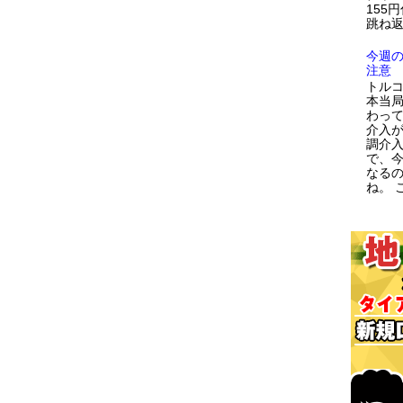
155
跳ね返
今週
注意
トルコ
本当
わっ
介入が
調介
で、
なる
ね。 こ