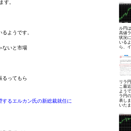
います。
ル円は
いるようです。
高値ラ
状況に
いる
ら、イ
ゃないと市場
振るってもら
リラ円
こ最
よう
ラ円
表しま
望するエルカン氏の新総裁就任に
いたま