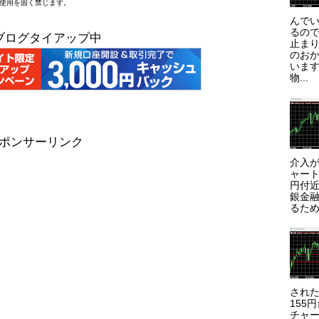
断使用を固く禁じます。
んで
るので
ブログタイアップ中
止まり
のお
います
物...
ポンサーリンク
介入が
ャート
円付近
銀金
るため
され
155
チャー