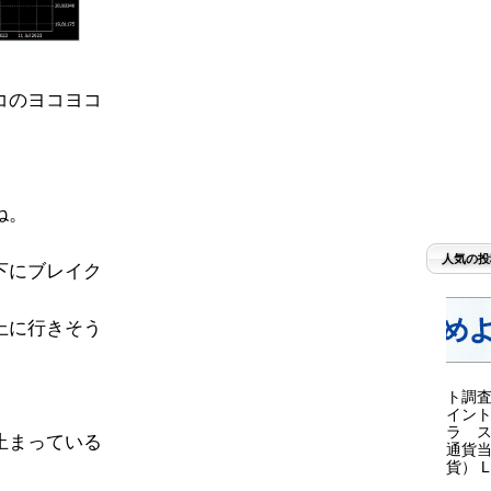
コのヨコヨコ
ね。
人気の投
下にブレイク
上に行きそう
ト調査
イント
ラ ス
止まっている
通貨当
貨） LI