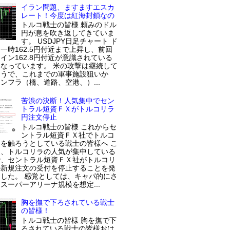
イラン問題、ますますエスカ
レート！今度は紅海封鎖なの
トルコ戦士の皆様 頼みのドル
円が息を吹き返してきていま
す。 USDJPY日足チャート ド
一時162.5円付近まで上昇し、前回
イン162.8円付近が意識されている
なっています。 米の攻撃は継続して
ようで、これまでの軍事施設狙いか
ンフラ（橋、道路、空港、）...
苦渋の決断！人気集中でセン
トラル短資ＦＸがトルコリラ
円注文停止
トルコ戦士の皆様 これからセ
ントラル短資ＦＸ社でトルコ
を触ろうとしている戦士の皆様へ こ
近、トルコリラの人気が集中している
で、セントラル短資ＦＸ社がトルコリ
の新規注文の受付を停止することを発
した。 感覚としては、キャパ的にさ
スーパーアリーナ規模を想定...
胸を撫で下ろされている戦士
の皆様！
トルコ戦士の皆様 胸を撫で下
ろされている戦士の皆様おは