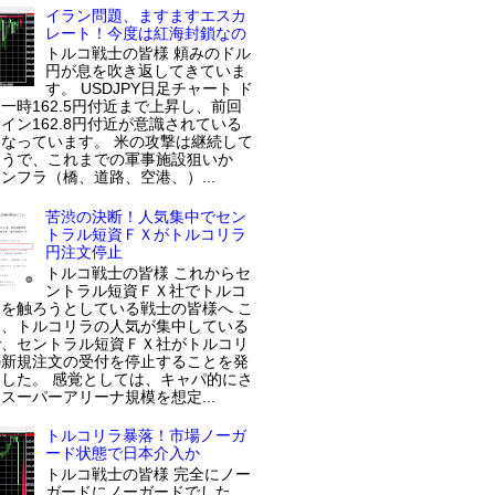
イラン問題、ますますエスカ
レート！今度は紅海封鎖なの
トルコ戦士の皆様 頼みのドル
円が息を吹き返してきていま
す。 USDJPY日足チャート ド
一時162.5円付近まで上昇し、前回
イン162.8円付近が意識されている
なっています。 米の攻撃は継続して
ようで、これまでの軍事施設狙いか
ンフラ（橋、道路、空港、）...
苦渋の決断！人気集中でセン
トラル短資ＦＸがトルコリラ
円注文停止
トルコ戦士の皆様 これからセ
ントラル短資ＦＸ社でトルコ
を触ろうとしている戦士の皆様へ こ
近、トルコリラの人気が集中している
で、セントラル短資ＦＸ社がトルコリ
の新規注文の受付を停止することを発
した。 感覚としては、キャパ的にさ
スーパーアリーナ規模を想定...
トルコリラ暴落！市場ノーガ
ード状態で日本介入か
トルコ戦士の皆様 完全にノー
ガードにノーガードでした