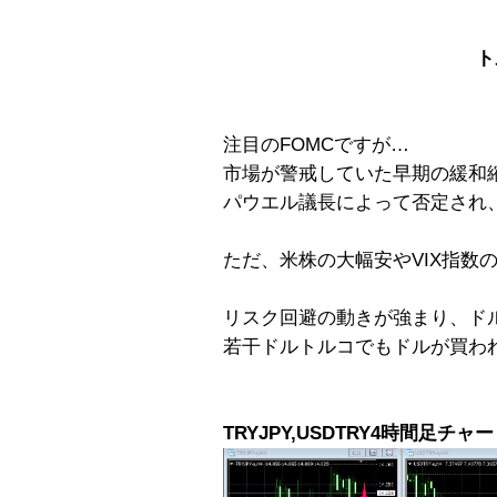
ト
注目のFOMCですが…
市場が警戒していた早期の緩和
パウエル議長によって否定され
ただ、米株の大幅安やVIX指数
リスク回避の動きが強まり、ド
若干ドルトルコでもドルが買わ
TRYJPY,USDTRY4時間足チャ