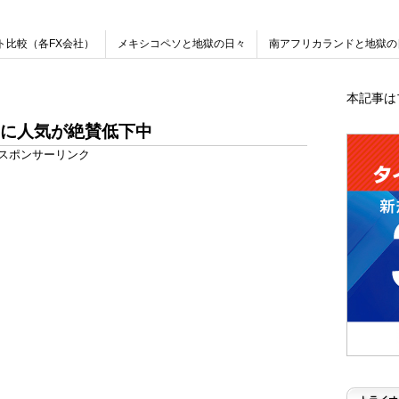
ト比較（各FX会社）
メキシコペソと地獄の日々
南アフリカランドと地獄の
本記事は
ンに人気が絶賛低下中
スポンサーリンク