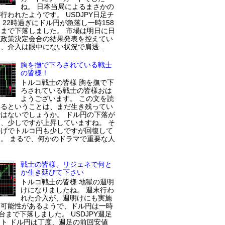
ね。 日本当局によるまさかの
行われたようです。 USDJPY日足チ
 22時過ぎにドル円が急落し一時158
まで下落しました。 市場は明日に日
融政策決定会合の結果発表を控えてい
、介入は眼中にない状況で肩透...
胸を撫で下ろされている戦士
の皆様！
トルコ戦士の皆様 胸を撫で下
ろされている戦士の皆様おは
ようございます。 この文を読
いるということは、まだ生き残ってい
はないでしょうか。 ドル円の下落が
、少しですが上昇していますね。 そ
かげでトルコ円も少しですが回復して
。 まるで、何かのドラマで重要な人
戦士の皆様、リジェネで何と
か生き延びて下さい
トルコ戦士の皆様 地獄の週明
けになりましたね。 週末行わ
れた介入が、週明けにも実施
た可能性があるようで、ドル円は一時
円台まで下落しました。 USDJPY週足
ト ドル円は丁度、週足の前回安値