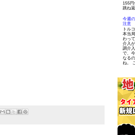
155
跳ね返
今週
注意
トルコ
本当
わっ
介入が
調介
で、
なる
ね。 こ