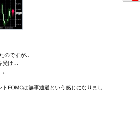
したのですが…
を受け…
す。
トFOMCは無事通過という感じになりまし