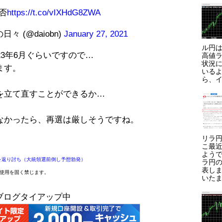
否
https://t.co/vIXHdG8ZWA
 (@daiobn)
January 27, 2021
ル円は
23年6月ぐらいですので…
高値ラ
状況に
ます。
いる
ら、イ
を立て直すことができるか…
なかったら、再選は厳しそうですね。
リラ円
こ最
よう
を返り討ち（大統領選前倒し予想勃発）
ラ円
表しま
断使用を固く禁じます。
いたま
ブログタイアップ中