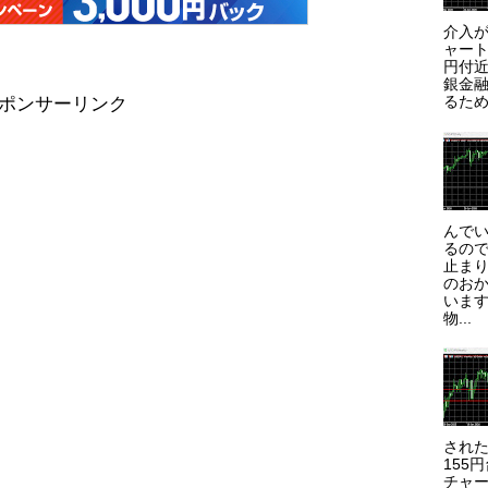
介入が
ャート
円付近
銀金
るため
ポンサーリンク
んで
るので
止まり
のお
います
物...
され
155
チャー