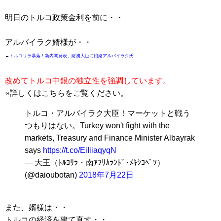
明日のトルコ政策金利を前に・・
アルバイラク婿様が・・
→
トルコリラ暴落！新内閣発表、財務大臣に娘婿アルバイラク氏
改めてトルコ中銀の独立性を強調しています。
※詳しくはこちらをご覧ください。
トルコ・アルバイラク大臣！マーケットと戦う
つもりはない。Turkey won't fight with the
markets, Treasury and Finance Minister Albayrak
says
https://t.co/EiIiiaqyqN
— 大王（ﾄﾙｺﾘﾗ・南ｱﾌﾘｶﾗﾝﾄﾞ･ﾒｷｼｺﾍﾟｿ）
(@daioubotan)
2018年7月22日
また、婿様は・・
トルコの経済を建て直す・・