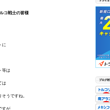
トライオ
ルコ戦士の皆様
トに
ト等は
ブログ村
ては
りそうですね。
ですが