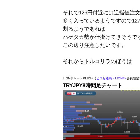
それで126円付近には逆指値注
多く入っているようですので127
割るようであれば
ハゲタカ勢が仕掛けてきそうで
この辺り注意したいです。
それからトルコリラのほうは
LIONチャートPLUS+（
ヒロセ通商・LIONFX
会員限定
TRYJPY8時間足チャート