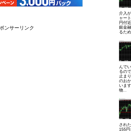
介入が
ャート
円付近
銀金
ポンサーリンク
るため
んで
るので
止まり
のお
います
物...
され
155