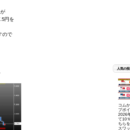
文が
.5円を
すので
人気の投
）
コムか
プポイ
202
て10
ちらを
スワッ