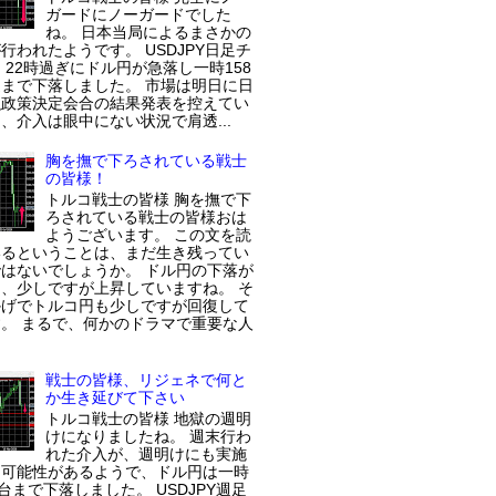
ガードにノーガードでした
ね。 日本当局によるまさかの
行われたようです。 USDJPY日足チ
 22時過ぎにドル円が急落し一時158
まで下落しました。 市場は明日に日
融政策決定会合の結果発表を控えてい
、介入は眼中にない状況で肩透...
胸を撫で下ろされている戦士
の皆様！
トルコ戦士の皆様 胸を撫で下
ろされている戦士の皆様おは
ようございます。 この文を読
いるということは、まだ生き残ってい
はないでしょうか。 ドル円の下落が
、少しですが上昇していますね。 そ
かげでトルコ円も少しですが回復して
。 まるで、何かのドラマで重要な人
戦士の皆様、リジェネで何と
か生き延びて下さい
トルコ戦士の皆様 地獄の週明
けになりましたね。 週末行わ
れた介入が、週明けにも実施
た可能性があるようで、ドル円は一時
円台まで下落しました。 USDJPY週足