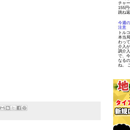
チャー
155
跳ね返
今週
注意
トルコ
本当
わっ
介入が
調介
で、
なる
ね。 こ