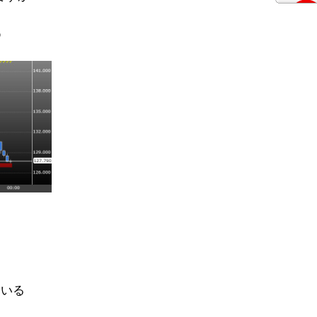
）
ている