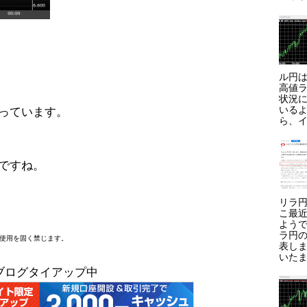
ル円は
高値ラ
状況に
いる
まっています。
ら、イ
うですね。
リラ円
こ最
よう
ラ円
断使用を固く禁じます。
表しま
いたま
ブログタイアップ中