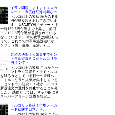
イラン問題、ますますエスカ
レート！今度は紅海封鎖なの
トルコ戦士の皆様 頼みのドル
円が息を吹き返してきていま
す。 USDJPY日足チャート ド
一時162.5円付近まで上昇し、前回
イン162.8円付近が意識されている
なっています。 米の攻撃は継続して
ようで、これまでの軍事施設狙いか
ンフラ（橋、道路、空港、）...
苦渋の決断！人気集中でセン
トラル短資ＦＸがトルコリラ
円注文停止
トルコ戦士の皆様 これからセ
ントラル短資ＦＸ社でトルコ
を触ろうとしている戦士の皆様へ こ
近、トルコリラの人気が集中している
で、セントラル短資ＦＸ社がトルコリ
の新規注文の受付を停止することを発
した。 感覚としては、キャパ的にさ
スーパーアリーナ規模を想定...
トルコリラ暴落！市場ノーガ
ード状態で日本介入か
トルコ戦士の皆様 完全にノー