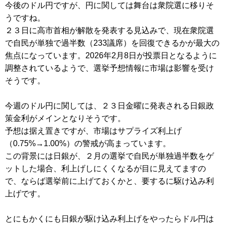
今後のドル円ですが、円に関しては舞台は衆院選に移りそ
うですね。
２３日に高市首相が解散を発表する見込みで、現在衆院選
で自民が単独で過半数（233議席）を回復できるかが最大の
焦点になっています。2026年2月8日が投票日となるように
調整されているようで、選挙予想情報に市場は影響を受け
そうです。
今週のドル円に関しては、２３日金曜に発表される日銀政
策金利がメインとなりそうです。
予想は据え置きですが、市場はサプライズ利上げ
（0.75%→1.00%）の警戒が高まっています。
この背景には日銀が、２月の選挙で自民が単独過半数をゲ
ットした場合、利上げしにくくなるが目に見えてますの
で、ならば選挙前に上げておくかと、要するに駆け込み利
上げです。
とにもかくにも日銀が駆け込み利上げをやったらドル円は