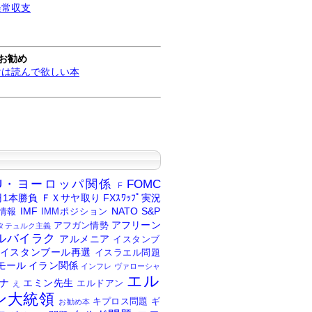
経常収支
お勧め
けは読んで欲しい本
U・ヨーロッパ関係
FOMC
F
円1本勝負
ＦＸサヤ取り
FXｽﾜｯﾌﾟ実況
IMF
NATO
S&P
情報
IMMポジション
アフリーン
アフガン情勢
タテュルク主義
ルバイラク
アルメニア
イスタンブ
イスタンブール再選
イスラエル問題
モール
イラン関係
インフレ
ヴァローシャ
エル
ナ
エミン先生
エルドアン
え
ン大統領
キプロス問題
ギ
お勧め本