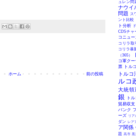
ュレン問
ナウイ
問題
ス
ント比較
ト分析
CDSチャ
コニュー
コリラ取
コリラ暴
（365）
コ軍クー
票
トル
トルコ
ホーム
前の投稿
ルコ
大統領
銀
トル
貿易収支
バンク
ーズ
リア
ダン
レア
ア関係
題
高市
黒