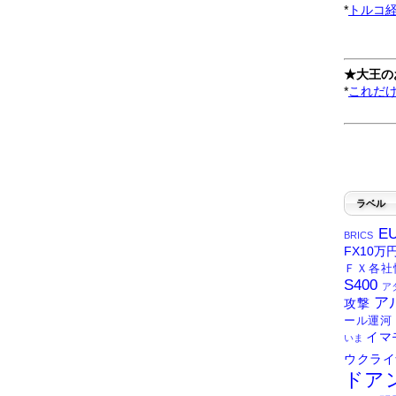
*
トルコ
★大王の
*
これだ
ラベル
E
BRICS
FX10万
ＦＸ各社
S400
ア
ア
攻撃
ール運河
イマ
いま
ウクライ
ドア