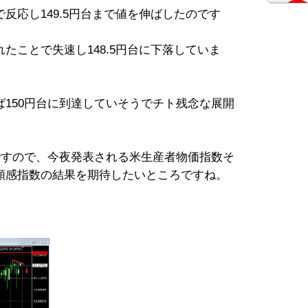
反応し149.5円台まで値を伸ばしたのです
たことで失速し148.5円台に下落していま
150円台に到達していそうでチト残念な展開
ですので、今夜発表される米生産者物価指数そ
頼感指数の結果を期待したいところですね。