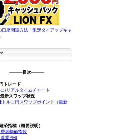
FXの口座開設方法「限定タイアップキャ
」
ツ
―――目次―――
円トレード
コ/リアルタイムチャート
社最新スワップ状況
社トルコ円スワップポイント（最新
経済指標（概要説明）
消費者物価指数
造業PMI