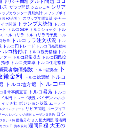
クルド問題
コロ
ギリシャ問題
題
ルス
シリア
ザラブ問題
シムシェキ
ワップカウンター月別集計
スワップポイ
チャー
（各FX会社）
スワップ年間集計
トランプ大統領
ドイツ関係
トルコ
トルコGDP
トル
ート
トルコショック
ス
トルコリラ
トルコリラ円予想
トル
トルコリラ注文状況
引数量
トル
トルコ円トレード
騰
トルコ円売買動向
トルコ格付け
トルコ観光指標
トル
デター
トルコ経常収支
トルコ国民投
コ指標
トルコ失業率
トルコ住宅指標
ト
消費者物価指数
トルコ証拠金
政策金利
トルコ
トルコ総選挙
トルコ中
選
トルコ地方選
トルコ暴落
コ非常事態宣言
トルコ
ドル円
バイデン
ハルク
トレード状況
フィッチ社
ポジション状況
ムーディ
リビア問題
ループイフ
ルタイムチャート
ロシ
アース
レバレッジ規制
ローザンヌ条約
価格分布
恒大問題
香港問
ワタナベ勢
介入
週間日程
大王の
海ガス田
資本規制