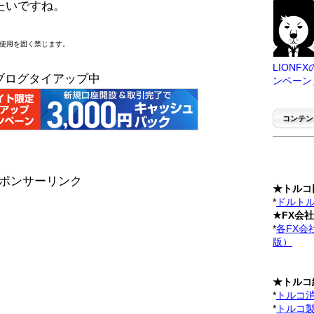
たいですね。
断使用を固く禁じます。
LION
ブログタイアップ中
ンペーン
コンテン
ポンサーリンク
★トルコ
*
ドルトル
★FX会
*
各FX会
版）
★トルコ
*
トルコ
*
トルコ製